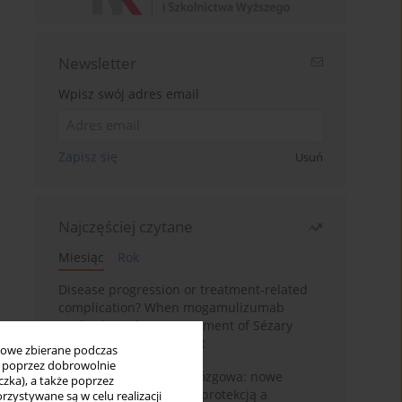
Newsletter
Wpisz swój adres email
Zapisz się
Usuń
Najczęściej czytane
Miesiąc
Rok
Disease progression or treatment-related
complication? When mogamulizumab
misleads in the management of Sézary
syndrome: A case report
bowe zbierane podczas
ię poprzez dobrowolnie
BPC-157 i oś jelitowo-mózgowa: nowe
zka), a także poprzez
powiązania między cytoprotekcją a
zystywane są w celu realizacji