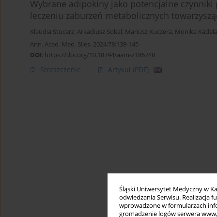
Wybrane adipokiny jako potencjalne czynniki
leczeniu zaburzeń metabolicznych towarzyszą
Klaudia Stocerz
,
Arkadiusz Sokal
,
Mariusz Kuczera
,
Monika Kadel
Ann. Acad. Med. Siles. 2024;78:138-145
DOI
:
https://doi.org/10.18794/aams/186748
Streszczenie
Artykuł
(PDF)
Śląski Uniwersytet Medyczny w Ka
odwiedzania Serwisu. Realizacja 
wprowadzone w formularzach infor
gromadzenie logów serwera www, b