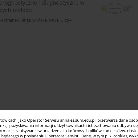
 prognostyczne i diagnostyczne w
cych otyłości
a-Tomanek
,
Kinga Orlińska
,
Paweł Olczyk
towicach, jako Operator Serwisu annales.sum.edu.pl, przetwarza dane oso
funkcji pozyskiwania informacji o Użytkownikach i ich zachowaniu odbywa s
macje, zapisywanie w urządzeniach końcowych plików cookies (tzw. ciastec
ędącego w posiadaniu Operatora Serwisu. Dane, w tym pliki cookies, wykor