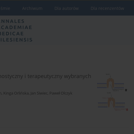
iśmie
Archiwum
Dla autorów
Dla recenzentów
nostyczny i terapeutyczny wybranych
n
,
Kinga Orlińska
,
Jan Siwiec
,
Paweł Olczyk