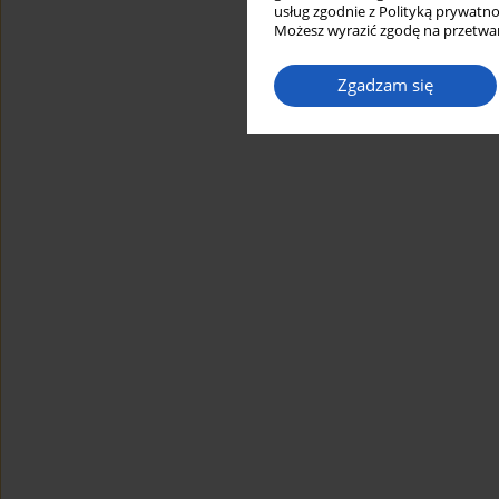
usług zgodnie z Polityką prywatno
Możesz wyrazić zgodę na przetwar
Zgadzam się