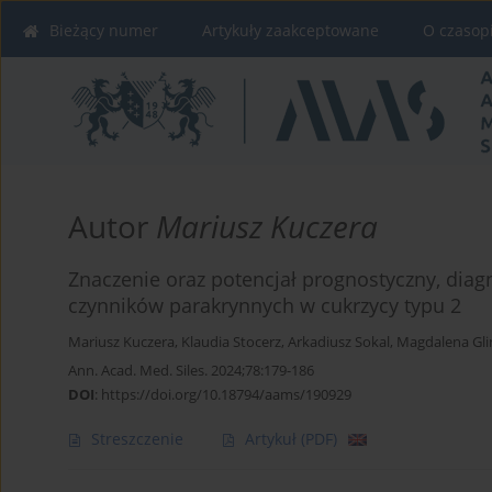
Bieżący numer
Artykuły zaakceptowane
O czasop
Autor
Mariusz Kuczera
Znaczenie oraz potencjał prognostyczny, diag
czynników parakrynnych w cukrzycy typu 2
Mariusz Kuczera
,
Klaudia Stocerz
,
Arkadiusz Sokal
,
Magdalena Gli
Ann. Acad. Med. Siles. 2024;78:179-186
DOI
:
https://doi.org/10.18794/aams/190929
Streszczenie
Artykuł
(PDF)