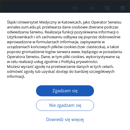
EN
PL
Śląski Uniwersytet Medyczny w Katowicach, jako Operator Serwisu
annales.sum.edu.pl, przetwarza dane osobowe zbierane podczas
odwiedzania Serwisu. Realizacja funkcji pozyskiwania informacji o
Użytkownikach i ich zachowaniu odbywa się poprzez dobrowolnie
wprowadzone w formularzach informacje, zapisywanie w
urządzeniach końcowych plików cookies (tzw. ciasteczka), a także
poprzez gromadzenie logów serwera www, będącego w posiadaniu
Autor
Mateusz Mleczko
Operatora Serwisu. Dane, w tym pliki cookies, wykorzystywane są
w celu realizacji usług zgodnie z Polityką prywatności.
Możesz wyrazić zgodę na przetwarzanie danych w tych celach,
odmówić zgody lub uzyskać dostęp do bardziej szczegółowych
Rozpoznanie zespołu Alporta i nefropatii cienkich
informacji.
błon podstawnych w wieku dziecięcym
Zgadzam się
Anna Moczulska
,
Joanna Walkosz
,
Estera Zarębska
,
Mateusz Mleczko
,
Katarzyna Zachwieja
,
Ewa Wierzchowska-Słowiaczek
,
Iwona Ogarek
,
Katarzyna Wilkosz
,
Joanna Kwinta-Rybicka
,
Dorota Drożdż
Nie zgadzam się
Ann. Acad. Med. Siles. 2017;71:73-81
DOI
:
https://doi.org/10.18794/aams/69243
Dowiedz się więcej
Streszczenie
Artykuł
(PDF)