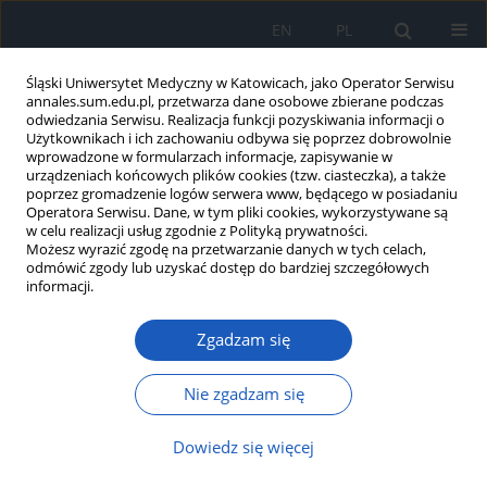
EN
PL
Śląski Uniwersytet Medyczny w Katowicach, jako Operator Serwisu
annales.sum.edu.pl, przetwarza dane osobowe zbierane podczas
odwiedzania Serwisu. Realizacja funkcji pozyskiwania informacji o
Użytkownikach i ich zachowaniu odbywa się poprzez dobrowolnie
wprowadzone w formularzach informacje, zapisywanie w
urządzeniach końcowych plików cookies (tzw. ciasteczka), a także
poprzez gromadzenie logów serwera www, będącego w posiadaniu
Autor
Monika Storek
Operatora Serwisu. Dane, w tym pliki cookies, wykorzystywane są
w celu realizacji usług zgodnie z Polityką prywatności.
Możesz wyrazić zgodę na przetwarzanie danych w tych celach,
odmówić zgody lub uzyskać dostęp do bardziej szczegółowych
Zespół Gitelmana o wczesnym początku – opis
informacji.
przypadku i nowości literaturowe
Zgadzam się
Katarzyna Prościak
,
Monika Storek
,
Danuta Zwolińska
,
Katarzyna Kiliś-
Pstrusińska
Ann. Acad. Med. Siles. 2017;71:99-103
Nie zgadzam się
DOI
:
https://doi.org/10.18794/aams/69738
Dowiedz się więcej
Streszczenie
Artykuł
(PDF)