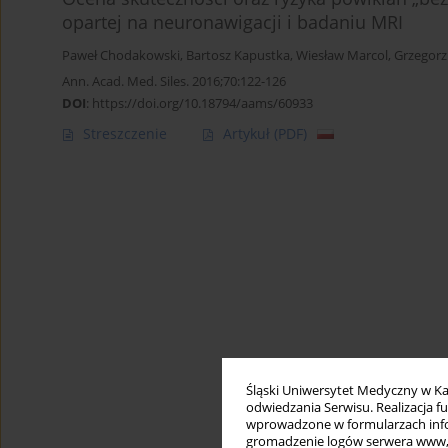
opartej na neuronawigacji i badaniu MRI
Paweł Chodakowski
,
Bartosz Kapustka
,
Wiesław Marcol
,
Grzegorz
Ann. Acad. Med. Siles. 2016;70:122-126
DOI
:
https://doi.org/10.18794/aams/60933
Streszczenie
Artykuł
(PDF)
Śląski Uniwersytet Medyczny w Ka
odwiedzania Serwisu. Realizacja 
wprowadzone w formularzach infor
gromadzenie logów serwera www, b