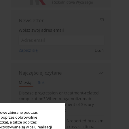
Newsletter
Wpisz swój adres email
Zapisz się
Usuń
Najczęściej czytane
Miesiąc
Rok
Disease progression or treatment-related
complication? When mogamulizumab
misleads in the management of Sézary
syndrome: A case report
bowe zbierane podczas
ię poprzez dobrowolnie
Personality traits and self-reported bruxism
zka), a także poprzez
in university students: A cross-sectional
zystywane są w celu realizacji