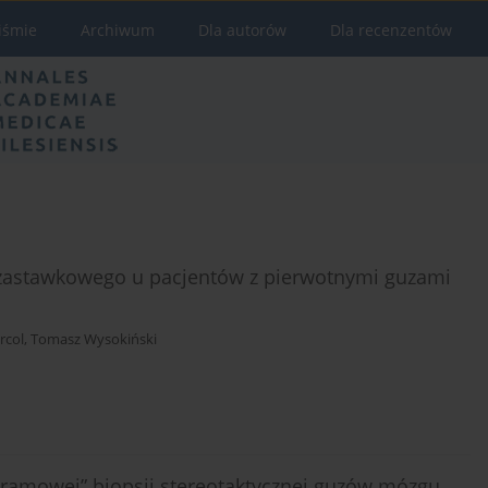
iśmie
Archiwum
Dla autorów
Dla recenzentów
zastawkowego u pacjentów z pierwotnymi guzami
rcol
,
Tomasz Wysokiński
zramowej” biopsji stereotaktycznej guzów mózgu