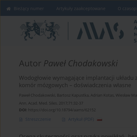
Bieżący numer
Artykuły zaakceptowane
O czasop
Autor
Paweł Chodakowski
Wodogłowie wymagające implantacji układu 
komór mózgowych – doświadczenia własne
Paweł Chodakowski
,
Bartosz Kapustka
,
Adrian Kotas
,
Wiesław Ma
Ann. Acad. Med. Siles. 2017;71:32-37
DOI
:
https://doi.org/10.18794/aams/62152
Streszczenie
Artykuł
(PDF)
Ocena skuteczności oraz ryzyka powikłań „be