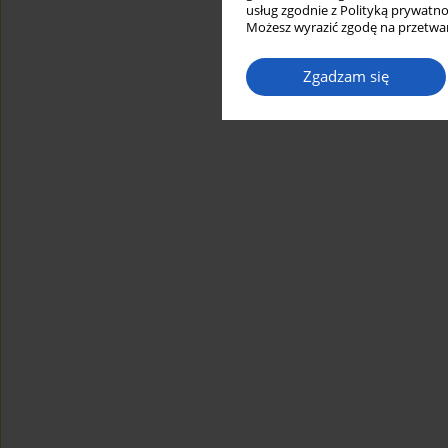
usług zgodnie z Polityką prywatno
Możesz wyrazić zgodę na przetwar
Zgadzam się