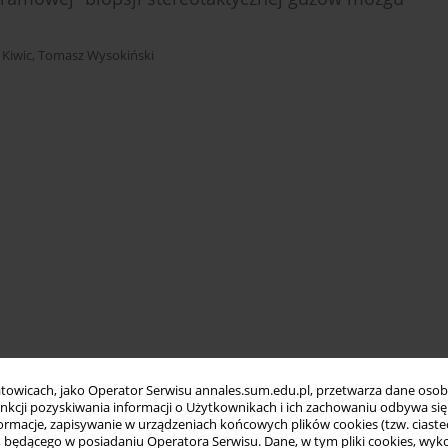
 Kiwic
,
Tomasz Wysokiński
towicach, jako Operator Serwisu annales.sum.edu.pl, przetwarza dane oso
funkcji pozyskiwania informacji o Użytkownikach i ich zachowaniu odbywa s
macje, zapisywanie w urządzeniach końcowych plików cookies (tzw. ciastec
ędącego w posiadaniu Operatora Serwisu. Dane, w tym pliki cookies, wykor