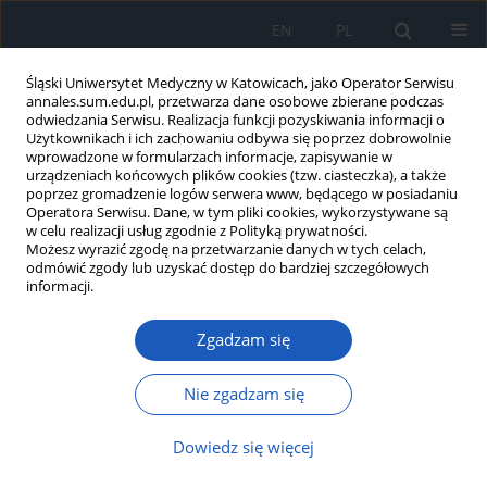
EN
PL
Śląski Uniwersytet Medyczny w Katowicach, jako Operator Serwisu
annales.sum.edu.pl, przetwarza dane osobowe zbierane podczas
odwiedzania Serwisu. Realizacja funkcji pozyskiwania informacji o
Użytkownikach i ich zachowaniu odbywa się poprzez dobrowolnie
wprowadzone w formularzach informacje, zapisywanie w
urządzeniach końcowych plików cookies (tzw. ciasteczka), a także
poprzez gromadzenie logów serwera www, będącego w posiadaniu
Autor
Piotr Bator
Operatora Serwisu. Dane, w tym pliki cookies, wykorzystywane są
w celu realizacji usług zgodnie z Polityką prywatności.
Możesz wyrazić zgodę na przetwarzanie danych w tych celach,
odmówić zgody lub uzyskać dostęp do bardziej szczegółowych
Skrzeplina w lewej komorze po ostrym zawale
informacji.
mięśnia sercowego – opis przypadku i przegląd
literatury
Zgadzam się
Michał Razik
,
Bartosz Basiaga
,
Piotr Bator
,
Katarzyna Mizia-Stec
Nie zgadzam się
Ann. Acad. Med. Siles. 2024;78:11-16
DOI
:
https://doi.org/10.18794/aams/174672
Dowiedz się więcej
Streszczenie
Artykuł
(PDF)