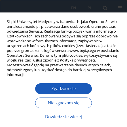
EN
PL
Śląski Uniwersytet Medyczny w Katowicach, jako Operator Serwisu
annales.sum.edu.pl, przetwarza dane osobowe zbierane podczas
odwiedzania Serwisu. Realizacja funkcji pozyskiwania informacji o
Użytkownikach i ich zachowaniu odbywa się poprzez dobrowolnie
wprowadzone w formularzach informacje, zapisywanie w
urządzeniach końcowych plików cookies (tzw. ciasteczka), a także
poprzez gromadzenie logów serwera www, będącego w posiadaniu
Autor
Robert Partyka
Operatora Serwisu. Dane, w tym pliki cookies, wykorzystywane są
w celu realizacji usług zgodnie z Polityką prywatności.
Możesz wyrazić zgodę na przetwarzanie danych w tych celach,
Czy hiperhomocysteinemia może stanowić
odmówić zgody lub uzyskać dostęp do bardziej szczegółowych
przyczynę nawracających poronień ?
informacji.
Jacek Magnucki
,
Jerzy Sikora
,
Tomasz Machalski
,
Lucyna Kobielska
,
Zgadzam się
Robert Partyka
,
Aleksandra Białas
Ann. Acad. Med. Siles. 2009;63:84-92
Nie zgadzam się
Streszczenie
Artykuł
(PDF)
Dowiedz się więcej
Udział VEGF-A i jego receptorów w procesie