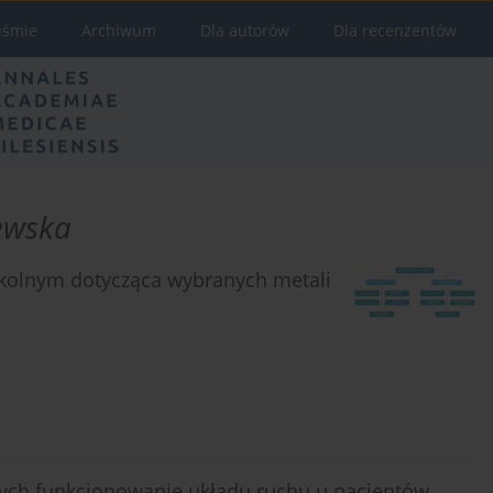
iśmie
Archiwum
Dla autorów
Dla recenzentów
ewska
kolnym dotycząca wybranych metali
ch funkcjonowanie układu ruchu u pacjentów