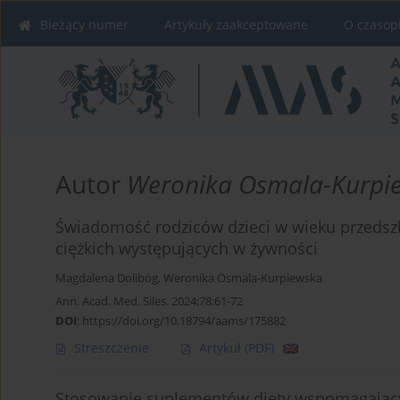
Bieżący numer
Artykuły zaakceptowane
O czasop
Autor
Weronika Osmala-Kurpi
Świadomość rodziców dzieci w wieku przedsz
ciężkich występujących w żywności
Magdalena Dolibóg
,
Weronika Osmala-Kurpiewska
Ann. Acad. Med. Siles. 2024;78:61-72
DOI
:
https://doi.org/10.18794/aams/175882
Streszczenie
Artykuł
(PDF)
Stosowanie suplementów diety wspomagający