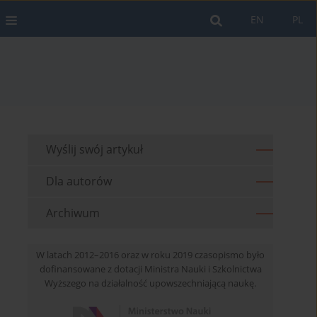
EN
PL
Wyślij swój artykuł
Dla autorów
Archiwum
W latach 2012–2016 oraz w roku 2019 czasopismo było
dofinansowane z dotacji Ministra Nauki i Szkolnictwa
Wyższego na działalność upowszechniającą naukę.