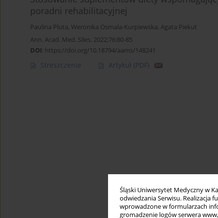
poradni rehabilitacyjnej
Paulina Pluta
,
Weronika Osmala-Kurpiewska
,
Agata Piekut
Ann. Acad. Med. Siles. 2022;76:80-85
DOI
:
https://doi.org/10.18794/aams/148241
Streszczenie
Artykuł
(PDF)
Śląski Uniwersytet Medyczny w Ka
odwiedzania Serwisu. Realizacja 
wprowadzone w formularzach infor
gromadzenie logów serwera www, b