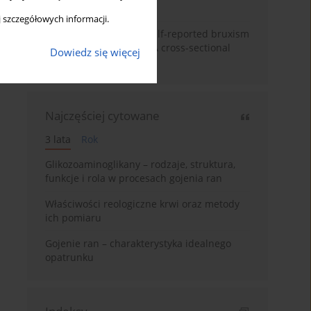
neuroregeneracją
 szczegółowych informacji.
Personality traits and self-reported bruxism
in university students: A cross-sectional
Dowiedz się więcej
study
Najczęściej cytowane
3 lata
Rok
Glikozoaminoglikany – rodzaje, struktura,
funkcje i rola w procesach gojenia ran
Właściwości reologiczne krwi oraz metody
ich pomiaru
Gojenie ran – charakterystyka idealnego
opatrunku