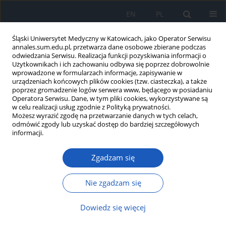
EN
PL
Śląski Uniwersytet Medyczny w Katowicach, jako Operator Serwisu
annales.sum.edu.pl, przetwarza dane osobowe zbierane podczas
odwiedzania Serwisu. Realizacja funkcji pozyskiwania informacji o
Użytkownikach i ich zachowaniu odbywa się poprzez dobrowolnie
wprowadzone w formularzach informacje, zapisywanie w
urządzeniach końcowych plików cookies (tzw. ciasteczka), a także
poprzez gromadzenie logów serwera www, będącego w posiadaniu
2018 vol. 72
Operatora Serwisu. Dane, w tym pliki cookies, wykorzystywane są
w celu realizacji usług zgodnie z Polityką prywatności.
Możesz wyrazić zgodę na przetwarzanie danych w tych celach,
odmówić zgody lub uzyskać dostęp do bardziej szczegółowych
informacji.
Czy występują istotne różnice w
Zgadzam się
ilości zażywanych leków
przeciwnadciśnieniowych
Nie zgadzam się
między chorymi na cukrzycę i
Dowiedz się więcej