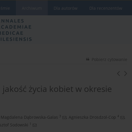
iśmie
Archiwum
Dla autorów
Dla recenzentów
Pobierz cytowanie
 jakość życia kobiet w okresie
3
4
Magdalena Dąbrowska-Galas
,
Agnieszka Drosdzol-Cop
,
1
sztof Sodowski