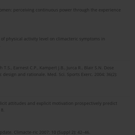
 women: perceiving continuous power through the experience
 of physical activity level on climacteric symptoms in
.
 T.S., Earnest C.P., Kampert J.B., Jurca R., Blair S.N. Dose
design and rationale. Med. Sci. Sports Exerc. 2004; 36(2):
licit attitudes and explicit motivation prospectively predict
18.
pdate. Climacte-ric 2007; 10 (Suppl 2): 42–46.