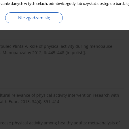
zanie danych w tych celach, odmówić zgody lub uzyskać dostęp do bardziej
Nie zgadzam się
physiological period in the life of a woman (Menopauza –
74: 76-77 [in polish].
pulec-Plinta V. Role of physical activity during menopause
l. Menopauzalny 2012; 6: 445–448 [in polish].
ultural relevance of physical activity intervention research with
lth Educ. 2013; 34(4): 391–414.
crease physical activity among healthy adults: meta-analysis of