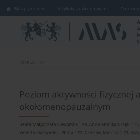
Bieżący numer
Artykuły zaakceptowane
O czasop
2018 vol. 72
Poziom aktywności fizycznej a
okołomenopauzalnym
1
2
Beata Małgorzata Naworska
,
Anna Monika Brzęk
,
5
6
Violetta Skrzypulec- Plinta
,
Czesław Marcisz
,
Krzy