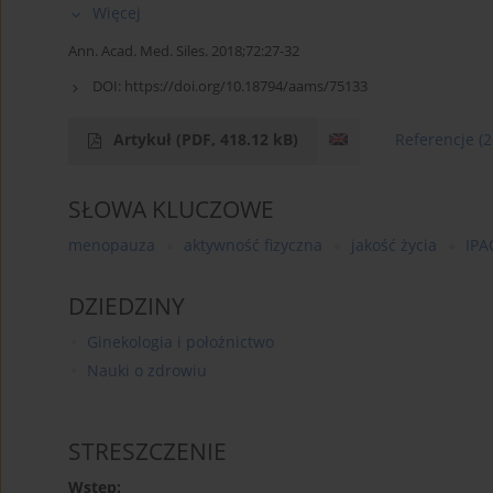
Więcej
Ann. Acad. Med. Siles. 2018;72:27-32
DOI:
https://doi.org/10.18794/aams/75133
Artykuł
(PDF, 418.12 kB)
Referencje
(2
SŁOWA KLUCZOWE
menopauza
aktywność fizyczna
jakość życia
IPA
DZIEDZINY
Ginekologia i położnictwo
Nauki o zdrowiu
STRESZCZENIE
Wstęp: