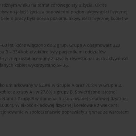
w różnym wieku na temat zdrowego stylu życia. Okres
w na jakość życia, a odpowiedni poziom aktywności fizycznej
Celem pracy była ocena poziomu aktywności fizycznej kobiet w
–60 lat, które włączono do 2 grup. Grupa A obejmowała 223
pa B – 334 kobiety, które były pacjentkami oddziałów
 fizycznej został oceniony z użyciem kwestionariusza aktywności
badanych kobiet wykorzystano SF-36.
jako umiarkowany w 52,9% w Grupie A oraz 70,2% w Grupie B.
obiet z grupy A i w 27,8% z grupy B. Stwierdzono istotne
obietami z Grupy B w domenach zsumowanej składowej fizycznej
,0004). Wielkość składowej fizycznej korelowała z wiekiem
unkcjonowanie w społeczeństwie poprawiały się wraz ze wzrostem