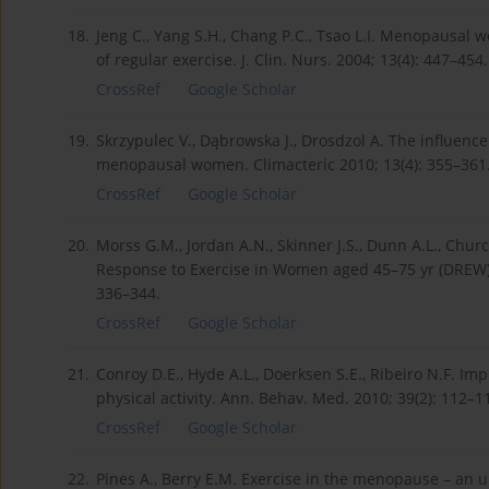
18.
Jeng C., Yang S.H., Chang P.C., Tsao L.I. Menopausal
of regular exercise. J. Clin. Nurs. 2004; 13(4): 447–454.
CrossRef
Google Scholar
19.
Skrzypulec V., Dąbrowska J., Drosdzol A. The influence
menopausal women. Climacteric 2010; 13(4): 355–361
CrossRef
Google Scholar
20.
Morss G.M., Jordan A.N., Skinner J.S., Dunn A.L., Church
Response to Exercise in Women aged 45–75 yr (DREW): 
336–344.
CrossRef
Google Scholar
21.
Conroy D.E., Hyde A.L., Doerksen S.E., Ribeiro N.F. Imp
physical activity. Ann. Behav. Med. 2010; 39(2): 112–1
CrossRef
Google Scholar
22.
Pines A., Berry E.M. Exercise in the menopause – an u