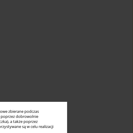
bowe zbierane podczas
ię poprzez dobrowolnie
zka), a także poprzez
zystywane są w celu realizacji