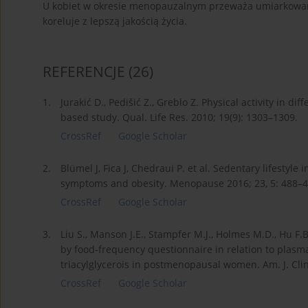
U kobiet w okresie menopauzalnym przeważa umiarkowany
koreluje z lepszą jakością życia.
REFERENCJE
(26)
1.
Jurakić D., Pedišić Z., Greblo Z. Physical activity in d
based study. Qual. Life Res. 2010; 19(9): 1303–1309.
CrossRef
Google Scholar
2.
Blümel J, Fica J, Chedraui P. et al. Sedentary lifest
symptoms and obesity. Menopause 2016; 23, 5: 488–4
CrossRef
Google Scholar
3.
Liu S., Manson J.E., Stampfer M.J., Holmes M.D., Hu F.
by food-frequency questionnaire in relation to plasm
triacylglycerois in postmenopausal women. Am. J. Clin
CrossRef
Google Scholar