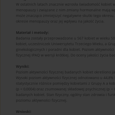
W ostatnich latach znacznie wzrosła świadomość kobiet 
menopauzy i związane z nim zmiany hormonalne mają wpły
może znacząco zmniejszyć negatywne skutki tego okresu. 
okresie menopauzy oraz jej wpływu na jakość życia.
Materiał i metody:
Badania zostały przeprowadzone u 567 kobiet w wieku 50
kobiet, uczestniczek Uniwersytetu Trzeciego Wieku, a Gru
ginekologicznych i poradni dla kobiet. Poziom aktywności
fizycznej IPAQ w wersji krótkiej. Do oceny jakości życia 
Wyniki:
Poziom aktywności fizycznej badanych kobiet określono 
Wysoki poziom aktywności fizycznej odnotowano u 44,8% k
statystycznie różnice pomiędzy kobietami z Grupy A a k
(p < 0,0004) oraz zsumowanej składowej psychicznej (p < 0
badanych kobiet. Stan fizyczny, ogólny stan zdrowia i f
poziomu aktywności fizycznej.
Wnioski: