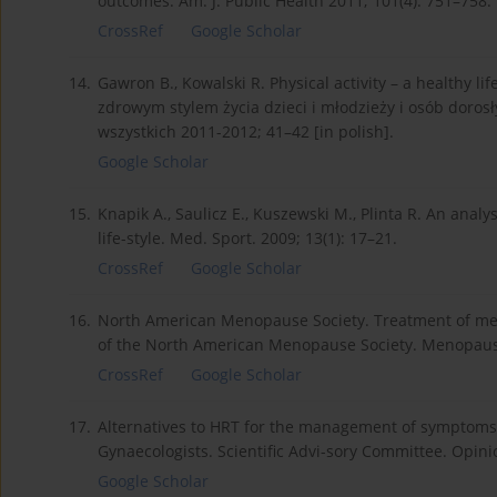
outcomes. Am. J. Public Health 2011; 101(4): 751–758.
CrossRef
Google Scholar
14.
Gawron B., Kowalski R. Physical activity – a healthy li
zdrowym stylem życia dzieci i młodzieży i osób dorosły
wszystkich 2011-2012; 41–42 [in polish].
Google Scholar
15.
Knapik A., Saulicz E., Kuszewski M., Plinta R. An anal
life-style. Med. Sport. 2009; 13(1): 17–21.
CrossRef
Google Scholar
16.
North American Menopause Society. Treatment of me
of the North American Menopause Society. Menopause
CrossRef
Google Scholar
17.
Alternatives to HRT for the management of symptoms 
Gynaecologists. Scientific Advi-sory Committee. Opini
Google Scholar