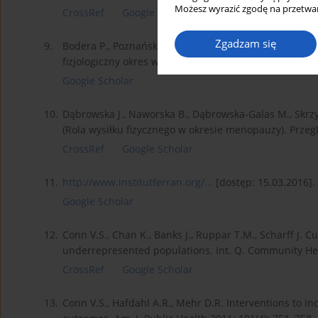
Możesz wyrazić zgodę na przetwar
CrossRef
Google Scholar
Zgadzam się
9.
Bodera P., Poznański S., Dobrzański P.. Menopause – 
fizjologiczny okres w życiu kobiety). Przew. Lek. 2005; 
Google Scholar
10.
Dąbrowska J., Naworska B., Dąbrowska-Galas M., Skrzy
(Rola wysiłku fizycznego w okresie menopauzy). Przeg
CrossRef
Google Scholar
11.
http://www.institutferran.org/...
[dostęp: 15.03.2016].
Google Scholar
12.
Conn V.S., Chan K., Banks J., Ruppar T.M., Scharff J. C
underrepresented populations. Int. Q. Community Hea
CrossRef
Google Scholar
13.
Conn V.S., Hafdahl A.R., Mehr D.R. Interventions to in