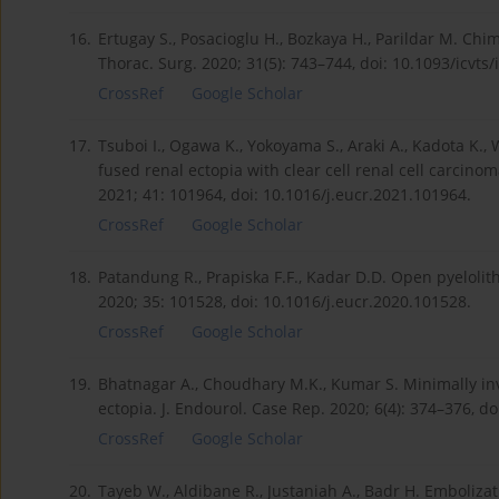
16.
Ertugay S., Posacioglu H., Bozkaya H., Parildar M. Chim
Thorac. Surg. 2020; 31(5): 743–744, doi: 10.1093/icvts/
CrossRef
Google Scholar
17.
Tsuboi I., Ogawa K., Yokoyama S., Araki A., Kadota K.,
fused renal ectopia with clear cell renal cell carcinom
2021; 41: 101964, doi: 10.1016/j.eucr.2021.101964.
CrossRef
Google Scholar
18.
Patandung R., Prapiska F.F., Kadar D.D. Open pyelolit
2020; 35: 101528, doi: 10.1016/j.eucr.2020.101528.
CrossRef
Google Scholar
19.
Bhatnagar A., Choudhary M.K., Kumar S. Minimally inv
ectopia. J. Endourol. Case Rep. 2020; 6(4): 374–376, d
CrossRef
Google Scholar
20.
Tayeb W., Aldibane R., Justaniah A., Badr H. Emboliza