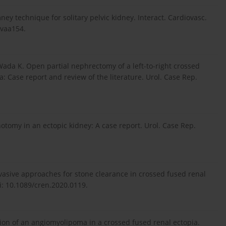
ney technique for solitary pelvic kidney. Interact. Cardiovasc.
ivaa154.
 Wada K. Open partial nephrectomy of a left-to-right crossed
a: Case report and review of the literature. Urol. Case Rep.
hotomy in an ectopic kidney: A case report. Urol. Case Rep.
asive approaches for stone clearance in crossed fused renal
oi: 10.1089/cren.2020.0119.
tion of an angiomyolipoma in a crossed fused renal ectopia.