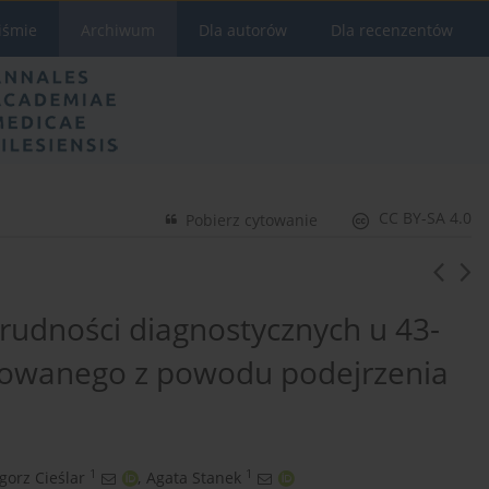
iśmie
Archiwum
Dla autorów
Dla recenzentów
CC BY-SA 4.0
Pobierz cytowanie
trudności diagnostycznych u 43-
izowanego z powodu podejrzenia
1
1
gorz Cieślar
,
Agata Stanek