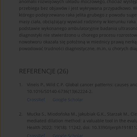
anomalii rozwojowych układu moczowego, chociaż występu
przebiega bez objawów i jest wykrywana przypadkowo. W
którego podejrzewano raka jelita grubego z powodu suges
masy ciała, obciążający wywiad rodzinny w kierunku raka
podstawie wykonanego ambulatoryjnie badania ultrason
diagnostyki nie stwierdzono u chorego procesu rozrost
nowotworu okazała się położoną w miednicy prawą nerką.
powodować trudności diagnostyczne, m.in. u chorych dia
REFERENCJE
(26)
1.
Vineis P., Wild C.P. Global cancer patterns: causes an
10.1016/S0140-6736(13)62224-2.
CrossRef
Google Scholar
2.
Mućka S., Miodońska M., Jakubiak G.K., Starzak M., Cie
mediated dilation method: a valuable tool in the evalua
Health 2022; 19(18): 11242, doi: 10.3390/ijerph191811
CrossRef
Google Scholar