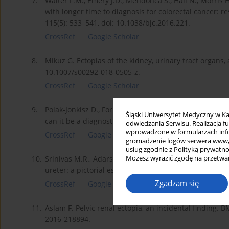
7.
Walter F.M., Emery J.D., Mendonca S., Hall N., Morris 
with longer time to diagnosis for colorectal cancer: re
115(5): 533–541, doi: 10.1038/bjc.2016.221.
CrossRef
Google Scholar
8.
Mikuz G. Ectopias of the kidney, urinary tract organs, 
10.1007/s00292-018-0505-z.
CrossRef
Google Scholar
9.
Polak-Jonkisz D., Fornalczyk K., Musiał K., Zaleska-Do
Śląski Uniwersytet Medyczny w Ka
can it be a diagnostic problem? Postepy Hig. Med. Do
odwiedzania Serwisu. Realizacja 
wprowadzone w formularzach infor
CrossRef
Google Scholar
gromadzenie logów serwera www, b
usług zgodnie z Polityką prywatno
Możesz wyrazić zgodę na przetwar
10.
Srinivas M.R., Adarsh K.M., Jeeson R., Ashwini C., Nag
ureter: a pictorial essay. Jpn. J. Radiol. 2016; 34(3): 
Zgadzam się
CrossRef
Google Scholar
11.
Aslam F. Pelvic renal ectopia, an incidental finding. 
2016-218894.