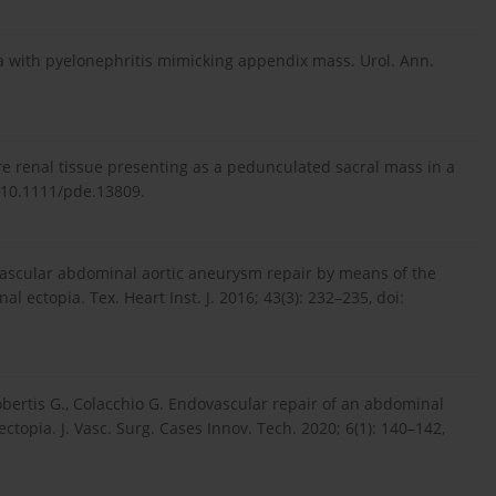
ia with pyelonephritis mimicking appendix mass. Urol. Ann.
ure renal tissue presenting as a pedunculated sacral mass in a
: 10.1111/pde.13809.
dovascular abdominal aortic aneurysm repair by means of the
 ectopia. Tex. Heart Inst. J. 2016; 43(3): 232–235, doi:
Robertis G., Colacchio G. Endovascular repair of an abdominal
topia. J. Vasc. Surg. Cases Innov. Tech. 2020; 6(1): 140–142,