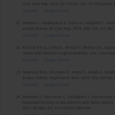
Urol. Case Rep. 2020; 33: 101297, doi: 10.1016/j.eucr
CrossRef
Google Scholar
21.
Hamano I., Hatakeyama S., Soma O., Ishibashi Y., Yone
ectopic kidney. IJU Case Rep. 2019; 2(3): 124–127, doi:
CrossRef
Google Scholar
22.
Krishna R.K.G., Sinha K., Ahmad P., Mishra S.K., Gaura
report with relevant surgical anatomy. Urol. Case Rep
CrossRef
Google Scholar
23.
Nowroozi M.R., Ghorbani H., Amini E., Arbab A., Ghadi
ectopic kidney. Nephrourol. Mon. 2015; 7(3): e26760,
CrossRef
Google Scholar
24.
Adamakis I., Pournaras C., Katafigiotis I., Kousournas G
lymphadenectomy to two patients with pelvic kidney: 
2013: 841806, doi: 10.1155/2013/841806.
CrossRef
Google Scholar