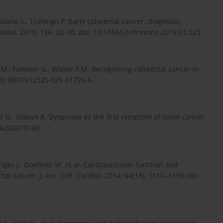
liano S., Tralongo P. Early colorectal cancer: diagnosis,
atol. 2019; 136: 20–30, doi: 10.1016/j.critrevonc.2019.01.023.
., Funston G., Walter F.M. Recognising colorectal cancer in
 10.1007/s12325-021-01726-6.
lar G., Stanek A. Dyspnoea as the first symptom of colon cancer.
ek202010140.
nger J., Doehner W. et al. Cardiovascular function and
tal cancer. J. Am. Coll. Cardiol. 2014; 64(13): 1310–1319, doi: