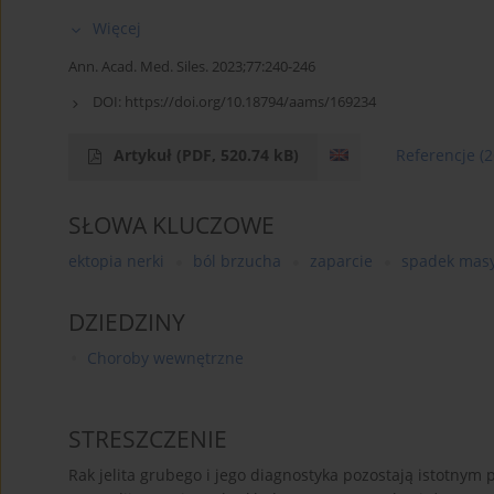
Więcej
Ann. Acad. Med. Siles. 2023;77:240-246
DOI:
https://doi.org/10.18794/aams/169234
Artykuł
(PDF, 520.74 kB)
Referencje
(2
SŁOWA KLUCZOWE
ektopia nerki
ból brzucha
zaparcie
spadek masy
DZIEDZINY
Choroby wewnętrzne
STRESZCZENIE
Rak jelita grubego i jego diagnostyka pozostają istotnym