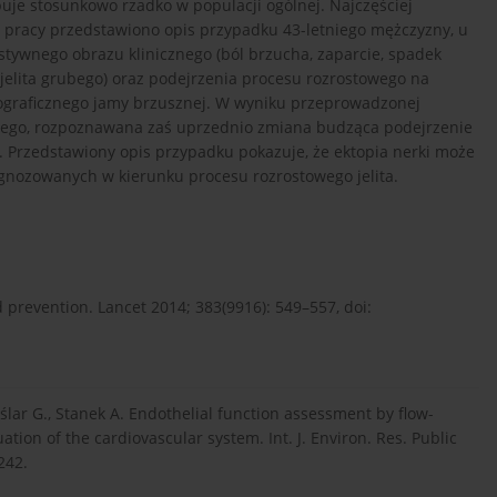
je stosunkowo rzadko w populacji ogólnej. Najczęściej
 pracy przedstawiono opis przypadku 43-letniego mężczyzny, u
tywnego obrazu klinicznego (ból brzucha, zaparcie, spadek
 jelita grubego) oraz podejrzenia procesu rozrostowego na
ograficznego jamy brzusznej. W wyniku przeprowadzonej
owego, rozpoznawana zaś uprzednio zmiana budząca podejrzenie
 Przedstawiony opis przypadku pokazuje, że ektopia nerki może
gnozowanych w kierunku procesu rozrostowego jelita.
d prevention. Lancet 2014; 383(9916): 549–557, doi:
ślar G., Stanek A. Endothelial function assessment by flow-
tion of the cardiovascular system. Int. J. Environ. Res. Public
242.