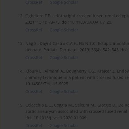
CrossRef
Google Scholar
12.
Ogbetere F.E. Left-to-right crossed fused renal ectop
2021; 13(1): 73–75, doi: 10.4103/UA.UA_67_20.
CrossRef
Google Scholar
13.
Nag S., Dayrit-Castro C.A.F., Ho N.T.C. Ectopic immat
neonate. Pediatr. Dermatol. 2019; 36(4): 542–543, doi
CrossRef
Google Scholar
14.
Kfoury E., Almanfi A., Dougherty K.G., Krajcer Z. En
chimney technique in a patient with crossed fused renal
10.14503/THIJ-15-5025.
CrossRef
Google Scholar
15.
Colacchio E.C., Coggia M., Salcuni M., Giorgio D., De 
aortic aneurysm associated with crossed fused renal ec
doi: 10.1016/j.jvscit.2020.01.009.
CrossRef
Google Scholar