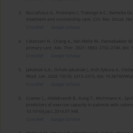
3.
Buccafusca G., Proserpio I., Tralongo A.C., Rametta Giu
treatment and survivorship care. Crit. Rev. Oncol. Hem
CrossRef
Google Scholar
4.
Calanzani N., Chang A., Van Melle M., Pannebakker M.M
primary care. Adv. Ther. 2021; 38(5): 2732–2746, doi:
CrossRef
Google Scholar
5.
Jakubiak G.K., Ochab-Jakubiak J., Król-Zybura A., Cieś
Wiad. Lek. 2020; 73(10): 2313–2315, doi: 10.36740/WL
CrossRef
Google Scholar
6.
Cramer L., Hildebrandt B., Kung T., Wichmann K., Spri
predictors of exercise capacity in patients with colorec
10.1016/j.jacc.2014.07.948.
CrossRef
Google Scholar