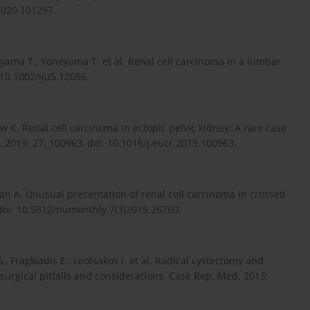
.2020.101297.
yama T., Yoneyama T. et al. Renal cell carcinoma in a lumbar
 10.1002/iju5.12056.
w K. Renal cell carcinoma in ectopic pelvic kidney: A rare case
. 2019; 27: 100963, doi: 10.1016/j.eucr.2019.100963.
an A. Unusual presentation of renal cell carcinoma in crossed
 doi: 10.5812/numonthly.7(3)2015.26760.
., Fragkiadis E., Leotsakos I. et al. Radical cystectomy and
surgical pitfalls and considerations. Case Rep. Med. 2013;