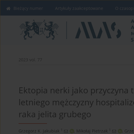
Bieżący numer
Artykuły zaakceptowane
O czasop
2023 vol. 77
Ektopia nerki jako przyczyna 
letniego mężczyzny hospital
raka jelita grubego
1
1
Grzegorz K. Jakubiak
,
Mikołaj Pietrzak
,
Grze