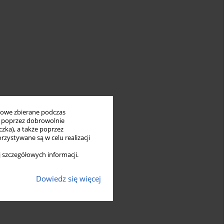
bowe zbierane podczas
ię poprzez dobrowolnie
zka), a także poprzez
zystywane są w celu realizacji
 szczegółowych informacji.
Dowiedz się więcej