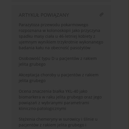
ARTYKUŁ POWIĄZANY
Parazytoza przewodu pokarmowego
rozpoznana w kolonoskopii jako przyczyna
spadku masy ciała u 46-letniej kobiety z
ujemnym wynikiem trzykrotnie wykonanego
badania kału na obecność pasożytów
Osobowość typu D u pacjentów z rakiem
jelita grubego
Akceptacja choroby u pacjentów z rakiem
jelita grubego
Ocena znaczenia białka YKL-40 jako
biomarkera w raku jelita grubego oraz jego
powiązań z wybranymi parametrami
kliniczno-patologicznymi
Stężenia chemeryny w surowicy i ślinie u
pacjentów z rakiem jelita grubego i