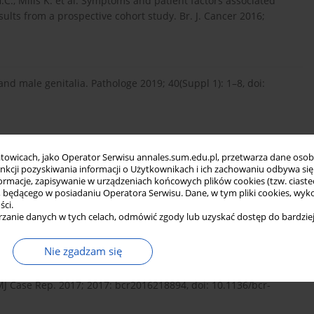
H.C., Mills K. et al. Symptoms and patient factors associated
sults from a prospective cohort study. Br. J. Cancer 2016;
and male genitalia. Pathologe 2019; 40(Suppl 1): 1–8, doi:
robisz U., Apoznański W., Zwolińska D. Crossed renal ectopia:
towicach, jako Operator Serwisu annales.sum.edu.pl, przetwarza dane oso
sw. (Online) 2012; 66: 210–214, doi: 10.5604/17322693.991491.
funkcji pozyskiwania informacji o Użytkownikach i ich zachowaniu odbywa s
macje, zapisywanie w urządzeniach końcowych plików cookies (tzw. ciastec
ędącego w posiadaniu Operatora Serwisu. Dane, w tym pliki cookies, wykor
ści.
zanie danych w tych celach, odmówić zgody lub uzyskać dostęp do bardziej
araj B.R. Congenital anatomic variants of the kidney and
181–193, doi: 10.1007/s11604-015-0514-2.
Nie zgadzam się
BMJ Case Rep. 2017; 2017: bcr2016218894, doi: 10.1136/bcr-