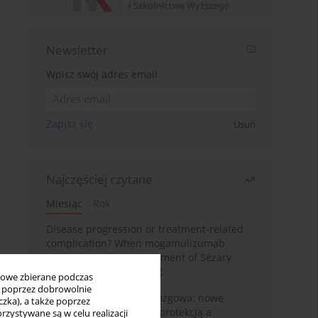
Newsletter
Wpisz swój adres email
Zapisz się
Usuń
Najczęściej czytane
Miesiąc
Rok
Disease progression or treatment-related
complication? When mogamulizumab
misleads in the management of Sézary
syndrome: A case report
bowe zbierane podczas
ię poprzez dobrowolnie
BPC-157 i oś jelitowo-mózgowa: nowe
zka), a także poprzez
powiązania między cytoprotekcją a
zystywane są w celu realizacji