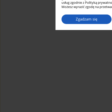
usług zgodnie z Polityką prywatno
Możesz wyrazić zgodę na przetwar
Zgadzam się