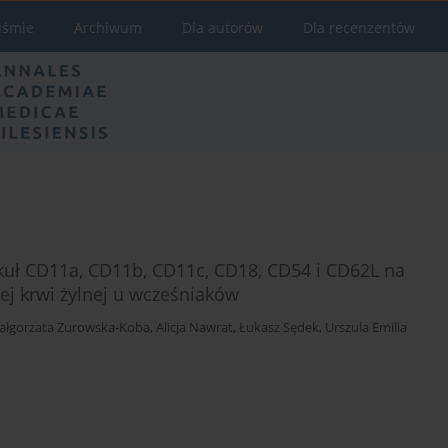
iśmie
Archiwum
Dla autorów
Dla recenzentów
uł CD11a, CD11b, CD11c, CD18, CD54 i CD62L na
j krwi żylnej u wcześniaków
ałgorzata Żurowska-Koba
,
Alicja Nawrat
,
Łukasz Sędek
,
Urszula Emilia