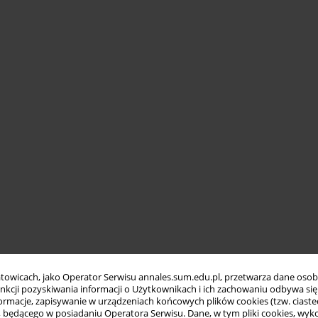
towicach, jako Operator Serwisu annales.sum.edu.pl, przetwarza dane oso
funkcji pozyskiwania informacji o Użytkownikach i ich zachowaniu odbywa s
macje, zapisywanie w urządzeniach końcowych plików cookies (tzw. ciastec
ędącego w posiadaniu Operatora Serwisu. Dane, w tym pliki cookies, wykor