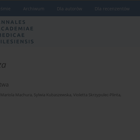
iśmie
Archiwum
Dla autorów
Dla recenzentów
za
ctwa
,
Mariola Machura
,
Sylwia Kubaszewska
,
Violetta Skrzypulec-Plinta
,