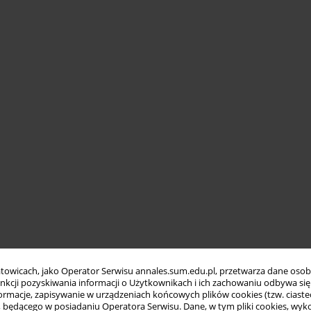
towicach, jako Operator Serwisu annales.sum.edu.pl, przetwarza dane oso
funkcji pozyskiwania informacji o Użytkownikach i ich zachowaniu odbywa s
macje, zapisywanie w urządzeniach końcowych plików cookies (tzw. ciastec
ędącego w posiadaniu Operatora Serwisu. Dane, w tym pliki cookies, wykor