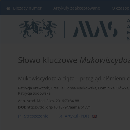
Bieżący numer
Artykuły zaakceptowane
O czasop
Słowo kluczowe
Mukowiscydo
Mukowiscydoza a ciąża – przegląd piśmienni
Patrycja Krawczyk
,
Urszula Sioma-Markowska
,
Dominika Krówka
Patrycja Sodowska
Ann. Acad. Med. Siles. 2016;70:84-88
DOI
:
https://doi.org/10.18794/aams/61771
Streszczenie
Artykuł
(PDF)