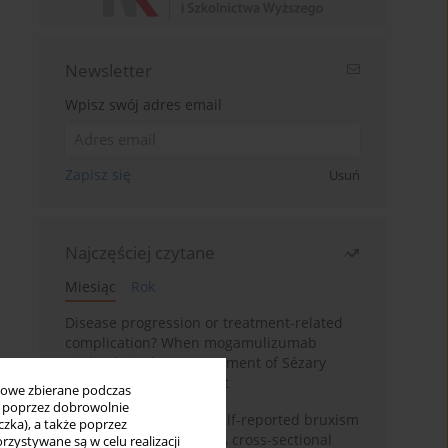
Newsletter
Wpisz swój adres email
Zapisz się
Usuń
Najczęściej czytane
Miesiąc
Rok
Disease progression or treatment-related
complication? When mogamulizumab
misleads in the management of Sézary
syndrome: A case report
bowe zbierane podczas
ię poprzez dobrowolnie
Personality traits and self-reported bruxism
zka), a także poprzez
in university students: A cross-sectional
zystywane są w celu realizacji