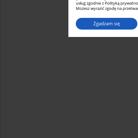
usług zgodnie z Polityką prywatno
Możesz wyrazić zgodę na przetwar
Zgadzam się