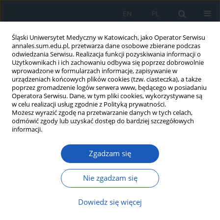
EN
PL
Śląski Uniwersytet Medyczny w Katowicach, jako Operator Serwisu
annales.sum.edu.pl, przetwarza dane osobowe zbierane podczas
odwiedzania Serwisu. Realizacja funkcji pozyskiwania informacji o
Użytkownikach i ich zachowaniu odbywa się poprzez dobrowolnie
wprowadzone w formularzach informacje, zapisywanie w
urządzeniach końcowych plików cookies (tzw. ciasteczka), a także
poprzez gromadzenie logów serwera www, będącego w posiadaniu
Słowo kluczowe
bezpieczeństwo
Operatora Serwisu. Dane, w tym pliki cookies, wykorzystywane są
w celu realizacji usług zgodnie z Polityką prywatności.
żywności
Możesz wyrazić zgodę na przetwarzanie danych w tych celach,
odmówić zgody lub uzyskać dostęp do bardziej szczegółowych
informacji.
Bezpieczeństwo żywności i wycofywanie
produktów – przepisy i mechanizmy kontroli
Zgadzam się
Bartłomiej Palmowski
,
Wiktoria Ficoń
,
Maksymilian Dobosz
,
Beata
Całyniuk
Nie zgadzam się
DOI
:
https://doi.org/10.18794/aams/218620
Streszczenie
Artykuł
(PDF)
Dowiedz się więcej