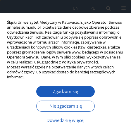
EN
PL
Śląski Uniwersytet Medyczny w Katowicach, jako Operator Serwisu
annales.sum.edu.pl, przetwarza dane osobowe zbierane podczas
odwiedzania Serwisu. Realizacja funkcji pozyskiwania informacji o
Użytkownikach i ich zachowaniu odbywa się poprzez dobrowolnie
wprowadzone w formularzach informacje, zapisywanie w
urządzeniach końcowych plików cookies (tzw. ciasteczka), a także
poprzez gromadzenie logów serwera www, będącego w posiadaniu
Słowo kluczowe
chirurgia
Operatora Serwisu. Dane, w tym pliki cookies, wykorzystywane są
w celu realizacji usług zgodnie z Polityką prywatności.
stomatologiczna
Możesz wyrazić zgodę na przetwarzanie danych w tych celach,
odmówić zgody lub uzyskać dostęp do bardziej szczegółowych
informacji.
Nowoczesne metody zamykania połączeń ustno-
Zgadzam się
zatokowych – przegląd piśmiennictwa
Agnieszka Balicz
,
Aleksandra Warakomska
,
Jakub Fiegler-Rudol
,
Piotr
Nie zgadzam się
Mojżesz
,
Tadeusz Morawiec
Ann. Acad. Med. Siles. 2026;80:203-211
Dowiedz się więcej
DOI
:
https://doi.org/10.18794/aams/218985
Streszczenie
Artykuł
(PDF)