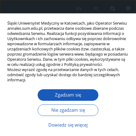
EN
PL
Śląski Uniwersytet Medyczny w Katowicach, jako Operator Serwisu
annales.sum.edu.pl, przetwarza dane osobowe zbierane podczas
odwiedzania Serwisu. Realizacja funkcji pozyskiwania informacji o
Użytkownikach i ich zachowaniu odbywa się poprzez dobrowolnie
wprowadzone w formularzach informacje, zapisywanie w
urządzeniach końcowych plików cookies (tzw. ciasteczka), a także
poprzez gromadzenie logów serwera www, będącego w posiadaniu
Słowo kluczowe
dopamina
Operatora Serwisu. Dane, w tym pliki cookies, wykorzystywane są
w celu realizacji usług zgodnie z Polityką prywatności.
Możesz wyrazić zgodę na przetwarzanie danych w tych celach,
Dopaminowa patogeneza majaczenia – przegląd
odmówić zgody lub uzyskać dostęp do bardziej szczegółowych
dopaminergicznych metod terapeutycznych w
informacji.
leczeniu i prewencji delirium
Zgadzam się
Nikodem Świderski
,
Anna Bielecka-Wajdman
Ann. Acad. Med. Siles. 2026;80:113-123
Nie zgadzam się
DOI
:
https://doi.org/10.18794/aams/211947
Streszczenie
Artykuł
(PDF)
Dowiedz się więcej