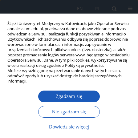
EN
PL
Śląski Uniwersytet Medyczny w Katowicach, jako Operator Serwisu
annales.sum.edu.pl, przetwarza dane osobowe zbierane podczas
odwiedzania Serwisu. Realizacja funkcji pozyskiwania informacji o
Użytkownikach i ich zachowaniu odbywa się poprzez dobrowolnie
wprowadzone w formularzach informacje, zapisywanie w
urządzeniach końcowych plików cookies (tzw. ciasteczka), a także
poprzez gromadzenie logów serwera www, będącego w posiadaniu
Słowo kluczowe
dystrybucja
Operatora Serwisu. Dane, w tym pliki cookies, wykorzystywane są
w celu realizacji usług zgodnie z Polityką prywatności.
wody
Możesz wyrazić zgodę na przetwarzanie danych w tych celach,
odmówić zgody lub uzyskać dostęp do bardziej szczegółowych
informacji.
Wpływ restrykcji płynowej na dystrybucję wody u
Zgadzam się
pacjenta podczas wideotorakoskopii (VATS) –
doniesienie wstępne
Nie zgadzam się
Piotr Wichary
,
Denis Kowalski
,
Martyna Czaja
,
Sławomir Mika
,
Jolanta
Zalejska-Fiolka
,
Szymon Białka
Dowiedz się więcej
Ann. Acad. Med. Siles. 2025;79:276-281
DOI
:
https://doi.org/10.18794/aams/205576