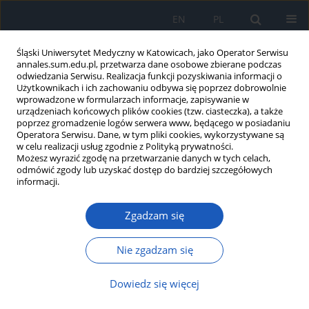
EN
PL
Śląski Uniwersytet Medyczny w Katowicach, jako Operator Serwisu
annales.sum.edu.pl, przetwarza dane osobowe zbierane podczas
odwiedzania Serwisu. Realizacja funkcji pozyskiwania informacji o
Użytkownikach i ich zachowaniu odbywa się poprzez dobrowolnie
wprowadzone w formularzach informacje, zapisywanie w
urządzeniach końcowych plików cookies (tzw. ciasteczka), a także
poprzez gromadzenie logów serwera www, będącego w posiadaniu
Słowo kluczowe
dziedziczenie
Operatora Serwisu. Dane, w tym pliki cookies, wykorzystywane są
w celu realizacji usług zgodnie z Polityką prywatności.
epigenetyczne
Możesz wyrazić zgodę na przetwarzanie danych w tych celach,
odmówić zgody lub uzyskać dostęp do bardziej szczegółowych
informacji.
Stres i nowotwór
Zgadzam się
Jadwiga Jolanta Jośko - Ochojska
,
Ryszard Brus
Ann. Acad. Med. Siles. 2020;74:166-180
Nie zgadzam się
DOI
:
https://doi.org/10.18794/aams/117864
Streszczenie
Artykuł
(PDF)
Dowiedz się więcej