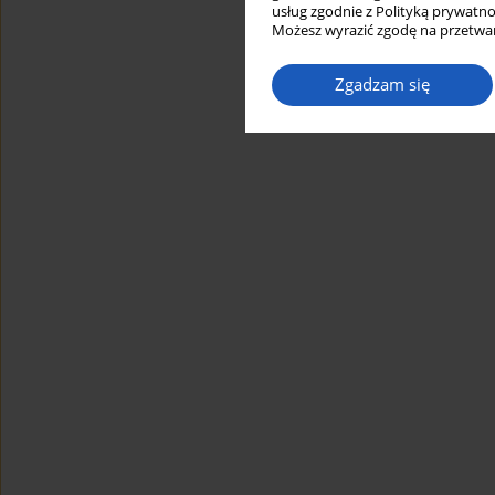
usług zgodnie z Polityką prywatno
Możesz wyrazić zgodę na przetwar
Zgadzam się