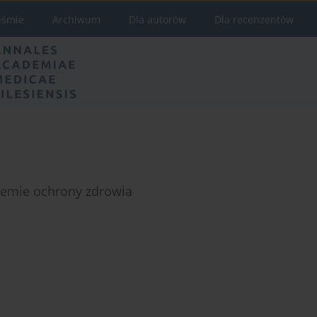
iśmie
Archiwum
Dla autorów
Dla recenzentów
emie ochrony zdrowia