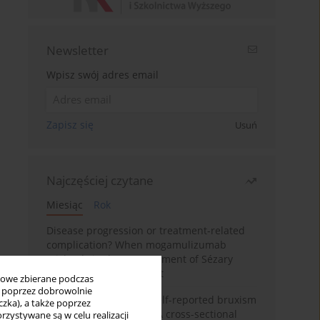
Newsletter
Wpisz swój adres email
Zapisz się
Usuń
Najczęściej czytane
Miesiąc
Rok
Disease progression or treatment-related
complication? When mogamulizumab
misleads in the management of Sézary
syndrome: A case report
bowe zbierane podczas
ię poprzez dobrowolnie
Personality traits and self-reported bruxism
zka), a także poprzez
in university students: A cross-sectional
zystywane są w celu realizacji