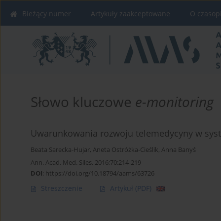
Bieżący numer
Artykuły zaakceptowane
O czasop
Słowo kluczowe
e-monitoring
Uwarunkowania rozwoju telemedycyny w syst
Beata Sarecka-Hujar
,
Aneta Ostróżka-Cieślik
,
Anna Banyś
Ann. Acad. Med. Siles. 2016;70:214-219
DOI
:
https://doi.org/10.18794/aams/63726
Streszczenie
Artykuł
(PDF)