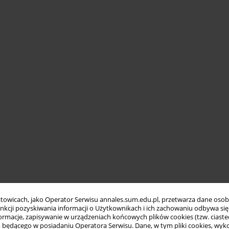
towicach, jako Operator Serwisu annales.sum.edu.pl, przetwarza dane oso
funkcji pozyskiwania informacji o Użytkownikach i ich zachowaniu odbywa s
macje, zapisywanie w urządzeniach końcowych plików cookies (tzw. ciastec
ędącego w posiadaniu Operatora Serwisu. Dane, w tym pliki cookies, wykor