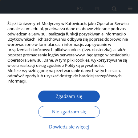
EN
PL
Śląski Uniwersytet Medyczny w Katowicach, jako Operator Serwisu
annales.sum.edu.pl, przetwarza dane osobowe zbierane podczas
odwiedzania Serwisu. Realizacja funkcji pozyskiwania informacji o
Użytkownikach i ich zachowaniu odbywa się poprzez dobrowolnie
wprowadzone w formularzach informacje, zapisywanie w
urządzeniach końcowych plików cookies (tzw. ciasteczka), a także
poprzez gromadzenie logów serwera www, będącego w posiadaniu
Słowo kluczowe
nagła głuchota
Operatora Serwisu. Dane, w tym pliki cookies, wykorzystywane są
w celu realizacji usług zgodnie z Polityką prywatności.
Możesz wyrazić zgodę na przetwarzanie danych w tych celach,
odmówić zgody lub uzyskać dostęp do bardziej szczegółowych
Wpływ czynników demograficznych i schorzeń
informacji.
ogólnoustrojowych na występowanie nagłej
głuchoty
Zgadzam się
Agata Anna Pala-Sadza
,
Grażyna Lisowska
Nie zgadzam się
Ann. Acad. Med. Siles. 2016;70:95-102
DOI
:
https://doi.org/10.18794/aams/60354
Dowiedz się więcej
Streszczenie
Artykuł
(PDF)