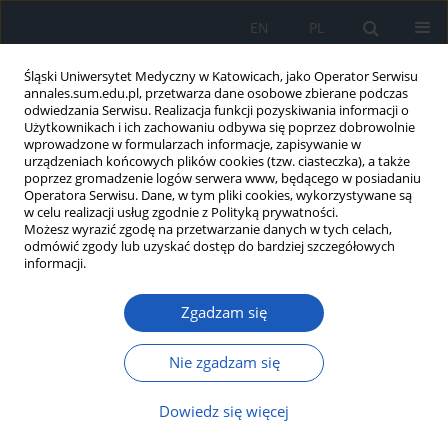
EN
PL
Śląski Uniwersytet Medyczny w Katowicach, jako Operator Serwisu
annales.sum.edu.pl, przetwarza dane osobowe zbierane podczas
odwiedzania Serwisu. Realizacja funkcji pozyskiwania informacji o
Użytkownikach i ich zachowaniu odbywa się poprzez dobrowolnie
wprowadzone w formularzach informacje, zapisywanie w
urządzeniach końcowych plików cookies (tzw. ciasteczka), a także
poprzez gromadzenie logów serwera www, będącego w posiadaniu
Słowo kluczowe
ostre zespoły
Operatora Serwisu. Dane, w tym pliki cookies, wykorzystywane są
w celu realizacji usług zgodnie z Polityką prywatności.
sercowo-naczyniowe
Możesz wyrazić zgodę na przetwarzanie danych w tych celach,
odmówić zgody lub uzyskać dostęp do bardziej szczegółowych
informacji.
Ostre zespoły sercowo-naczyniowe w przebiegu
Zgadzam się
przełomu nadciśnieniowego – postępowanie
Kamil Kosmulski
,
Leszek Szymański
,
Zbigniew Gąsior
Nie zgadzam się
Ann. Acad. Med. Siles. 2019;73:107-113
DOI
:
https://doi.org/10.18794/aams/95210
Dowiedz się więcej
Streszczenie
Artykuł
(PDF)