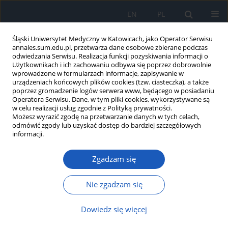
EN
PL
Śląski Uniwersytet Medyczny w Katowicach, jako Operator Serwisu
annales.sum.edu.pl, przetwarza dane osobowe zbierane podczas
odwiedzania Serwisu. Realizacja funkcji pozyskiwania informacji o
Użytkownikach i ich zachowaniu odbywa się poprzez dobrowolnie
wprowadzone w formularzach informacje, zapisywanie w
urządzeniach końcowych plików cookies (tzw. ciasteczka), a także
poprzez gromadzenie logów serwera www, będącego w posiadaniu
Słowo kluczowe
poczucie
Operatora Serwisu. Dane, w tym pliki cookies, wykorzystywane są
w celu realizacji usług zgodnie z Polityką prywatności.
koherencji
Możesz wyrazić zgodę na przetwarzanie danych w tych celach,
odmówić zgody lub uzyskać dostęp do bardziej szczegółowych
informacji.
POCZUCIE KOHERENCJI U PACJENTÓW ZE
Zgadzam się
SCHORZENIAMI KARDIOLOGICZNYMI.
Janusz Kocjan
,
Andrzej Knapik
Nie zgadzam się
Ann. Acad. Med. Siles. 2014;68
Streszczenie
Artykuł
(PDF)
Dowiedz się więcej