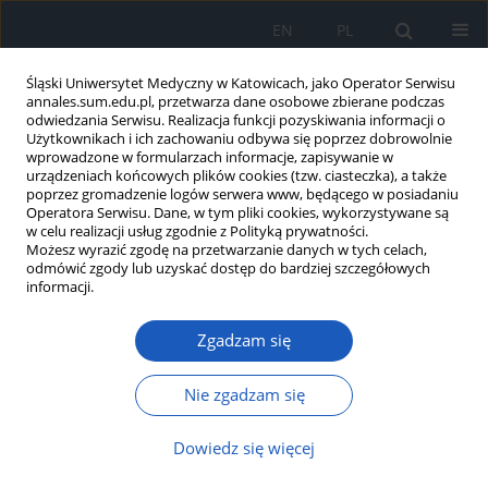
EN
PL
Śląski Uniwersytet Medyczny w Katowicach, jako Operator Serwisu
annales.sum.edu.pl, przetwarza dane osobowe zbierane podczas
odwiedzania Serwisu. Realizacja funkcji pozyskiwania informacji o
Użytkownikach i ich zachowaniu odbywa się poprzez dobrowolnie
wprowadzone w formularzach informacje, zapisywanie w
urządzeniach końcowych plików cookies (tzw. ciasteczka), a także
poprzez gromadzenie logów serwera www, będącego w posiadaniu
Słowo kluczowe
pulsoksymetria
Operatora Serwisu. Dane, w tym pliki cookies, wykorzystywane są
w celu realizacji usług zgodnie z Polityką prywatności.
Możesz wyrazić zgodę na przetwarzanie danych w tych celach,
odmówić zgody lub uzyskać dostęp do bardziej szczegółowych
Wpływ lakierów do paznokci na wyniki saturacji –
informacji.
badanie pilotażowe z udziałem kobiet
Zgadzam się
Tomasz Cyganek
,
Michał Widuch
,
Szymon Mizera
,
Szymon Sychta
,
Łukasz J. Krzych
Ann. Acad. Med. Siles. 2022;76:91-95
Nie zgadzam się
DOI
:
https://doi.org/10.18794/aams/149207
Dowiedz się więcej
Streszczenie
Artykuł
(PDF)