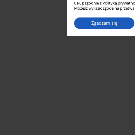
usług zgodnie z Polityką prywatno
Możesz wyrazić zgodę na przetwar
Zgadzam się