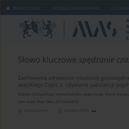
Bieżący numer
Artykuły zaakceptowane
O czasop
Słowo kluczowe
spędzanie cz
Zachowania zdrowotne młodzieży gimnazjalnej
wiejskiego Część II. Używanie substancji psy
Elżbieta Szczepańska
,
Teresa Matjeka
,
Agata Kiciak
,
Marek Kardas
Ann. Acad. Med. Siles. 2010;64:48-59
Streszczenie
Artykuł
(PDF)