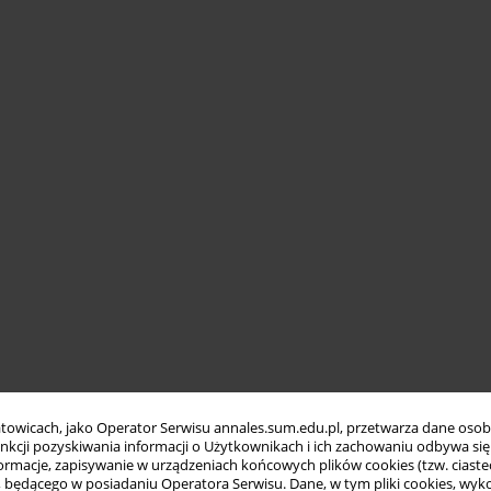
towicach, jako Operator Serwisu annales.sum.edu.pl, przetwarza dane oso
funkcji pozyskiwania informacji o Użytkownikach i ich zachowaniu odbywa s
macje, zapisywanie w urządzeniach końcowych plików cookies (tzw. ciastec
ędącego w posiadaniu Operatora Serwisu. Dane, w tym pliki cookies, wykor