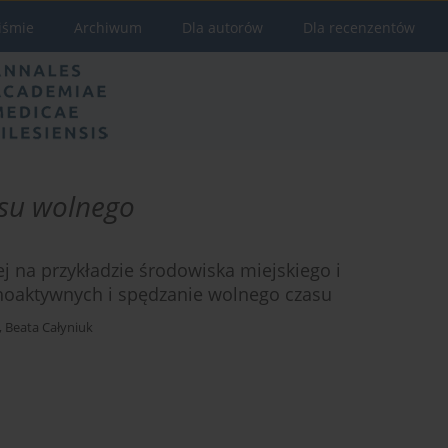
iśmie
Archiwum
Dla autorów
Dla recenzentów
asu wolnego
 na przykładzie środowiska miejskiego i
choaktywnych i spędzanie wolnego czasu
,
Beata Całyniuk