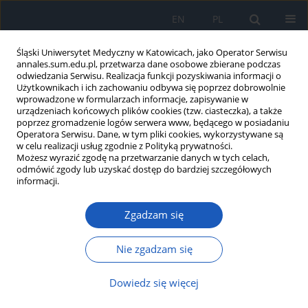
EN
PL
Śląski Uniwersytet Medyczny w Katowicach, jako Operator Serwisu
annales.sum.edu.pl, przetwarza dane osobowe zbierane podczas
odwiedzania Serwisu. Realizacja funkcji pozyskiwania informacji o
Użytkownikach i ich zachowaniu odbywa się poprzez dobrowolnie
wprowadzone w formularzach informacje, zapisywanie w
urządzeniach końcowych plików cookies (tzw. ciasteczka), a także
poprzez gromadzenie logów serwera www, będącego w posiadaniu
Słowo kluczowe
stomatologia
Operatora Serwisu. Dane, w tym pliki cookies, wykorzystywane są
w celu realizacji usług zgodnie z Polityką prywatności.
regeneracyjna
Możesz wyrazić zgodę na przetwarzanie danych w tych celach,
odmówić zgody lub uzyskać dostęp do bardziej szczegółowych
informacji.
Nowoczesne metody zamykania połączeń ustno-
Zgadzam się
zatokowych – przegląd piśmiennictwa
Agnieszka Balicz
,
Aleksandra Warakomska
,
Jakub Fiegler-Rudol
,
Piotr
Nie zgadzam się
Mojżesz
,
Tadeusz Morawiec
Ann. Acad. Med. Siles. 2026;80:203-211
Dowiedz się więcej
DOI
:
https://doi.org/10.18794/aams/218985
Streszczenie
Artykuł
(PDF)