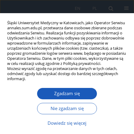
EN
PL
Śląski Uniwersytet Medyczny w Katowicach, jako Operator Serwisu
annales.sum.edu.pl, przetwarza dane osobowe zbierane podczas
odwiedzania Serwisu. Realizacja funkcji pozyskiwania informacji o
Użytkownikach i ich zachowaniu odbywa się poprzez dobrowolnie
wprowadzone w formularzach informacje, zapisywanie w
urządzeniach końcowych plików cookies (tzw. ciasteczka), a także
poprzez gromadzenie logów serwera www, będącego w posiadaniu
Autor
Agata Kabała-Dzik
Operatora Serwisu. Dane, w tym pliki cookies, wykorzystywane są
w celu realizacji usług zgodnie z Polityką prywatności.
Możesz wyrazić zgodę na przetwarzanie danych w tych celach,
Wpływ perfenazyny i
odmówić zgody lub uzyskać dostęp do bardziej szczegółowych
prochlorperazyny na przeżywalność
informacji.
ludzkich astrocytów
Zgadzam się
Michał Otręba
,
Anna Rzepecka-Stojko
,
Jerzy Stojko
,
Agata Kabała-Dzik
,
Anna Kleczka
Nie zgadzam się
Ann. Acad. Med. Siles. 2024;78:167-172
DOI
:
https://doi.org/10.18794/aams/177539
Dowiedz się więcej
Streszczenie
Artykuł
(PDF)