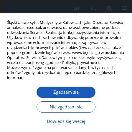
EN
PL
Śląski Uniwersytet Medyczny w Katowicach, jako Operator Serwisu
annales.sum.edu.pl, przetwarza dane osobowe zbierane podczas
odwiedzania Serwisu. Realizacja funkcji pozyskiwania informacji o
Użytkownikach i ich zachowaniu odbywa się poprzez dobrowolnie
wprowadzone w formularzach informacje, zapisywanie w
urządzeniach końcowych plików cookies (tzw. ciasteczka), a także
poprzez gromadzenie logów serwera www, będącego w posiadaniu
Autor
Dariusz Karp
Operatora Serwisu. Dane, w tym pliki cookies, wykorzystywane są
w celu realizacji usług zgodnie z Polityką prywatności.
Możesz wyrazić zgodę na przetwarzanie danych w tych celach,
odmówić zgody lub uzyskać dostęp do bardziej szczegółowych
Rozpowszechnienie problemów okulistycznych
informacji.
wśród nałogowych palaczy papierosów
Zgadzam się
Piotr Gać
,
Dariusz Karp
,
Paweł Gać
,
Marcin Zawadzki
,
Rafał Poręba
,
Krystyna Pawlas
Ann. Acad. Med. Siles. 2009;63:65-71
Nie zgadzam się
Streszczenie
Artykuł
(PDF)
Dowiedz się więcej