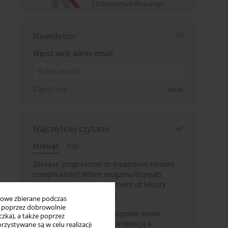
Newsletter
Wpisz swój adres email
Zapisz się
Usuń
Najczęściej czytane
Miesiąc
Rok
Disease progression or treatment-related
complication? When mogamulizumab
misleads in the management of Sézary
syndrome: A case report
bowe zbierane podczas
ię poprzez dobrowolnie
BPC-157 i oś jelitowo-mózgowa: nowe
zka), a także poprzez
powiązania między cytoprotekcją a
zystywane są w celu realizacji