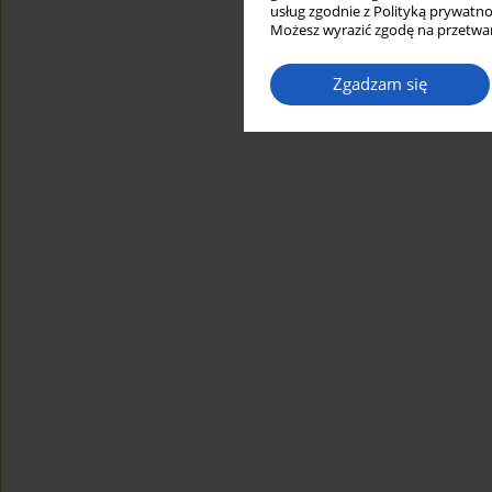
usług zgodnie z Polityką prywatno
Możesz wyrazić zgodę na przetwar
Zgadzam się