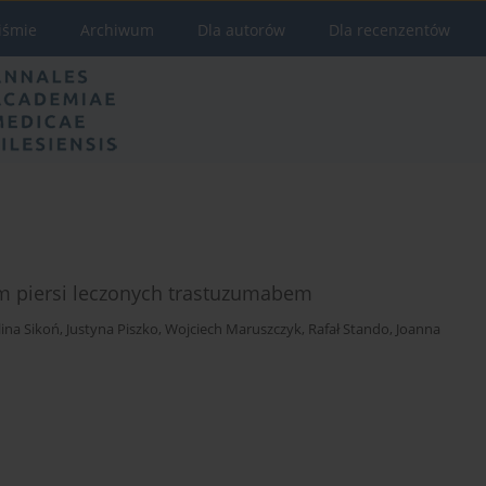
iśmie
Archiwum
Dla autorów
Dla recenzentów
em piersi leczonych trastuzumabem
ina Sikoń
,
Justyna Piszko
,
Wojciech Maruszczyk
,
Rafał Stando
,
Joanna