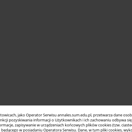
towicach, jako Operator Serwisu annales.sum.edu.pl, przetwarza dane oso
funkcji pozyskiwania informacji o Użytkownikach i ich zachowaniu odbywa s
macje, zapisywanie w urządzeniach końcowych plików cookies (tzw. ciastec
ędącego w posiadaniu Operatora Serwisu. Dane, w tym pliki cookies, wykor