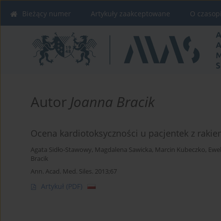
Bieżący numer
Artykuły zaakceptowane
O czasop
Autor
Joanna Bracik
Ocena kardiotoksyczności u pacjentek z raki
Agata Sidło-Stawowy
,
Magdalena Sawicka
,
Marcin Kubeczko
,
Ewel
Bracik
Ann. Acad. Med. Siles. 2013;67
Artykuł
(PDF)