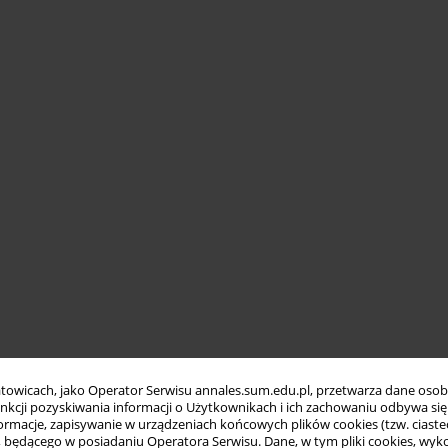
towicach, jako Operator Serwisu annales.sum.edu.pl, przetwarza dane oso
funkcji pozyskiwania informacji o Użytkownikach i ich zachowaniu odbywa s
macje, zapisywanie w urządzeniach końcowych plików cookies (tzw. ciastec
ędącego w posiadaniu Operatora Serwisu. Dane, w tym pliki cookies, wykor