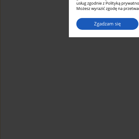
usług zgodnie z Polityką prywatno
Możesz wyrazić zgodę na przetwar
Zgadzam się