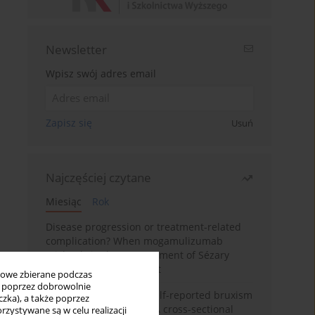
Newsletter
Wpisz swój adres email
Zapisz się
Usuń
Najczęściej czytane
Miesiąc
Rok
Disease progression or treatment-related
complication? When mogamulizumab
misleads in the management of Sézary
syndrome: A case report
bowe zbierane podczas
ię poprzez dobrowolnie
Personality traits and self-reported bruxism
zka), a także poprzez
in university students: A cross-sectional
zystywane są w celu realizacji