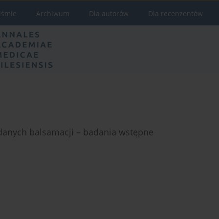
iśmie
Archiwum
Dla autorów
Dla recenzentów
danych balsamacji – badania wstępne