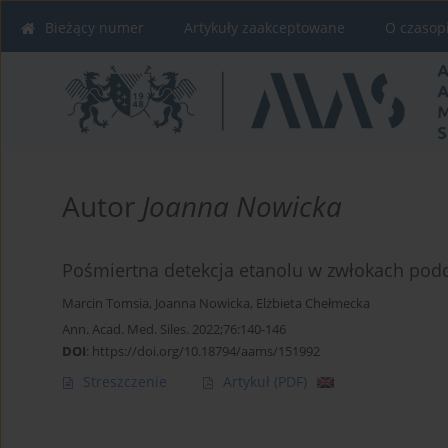
Bieżący numer
Artykuły zaakceptowane
O czasop
Autor
Joanna Nowicka
Pośmiertna detekcja etanolu w zwłokach pod
Marcin Tomsia
,
Joanna Nowicka
,
Elżbieta Chełmecka
Ann. Acad. Med. Siles. 2022;76:140-146
DOI
:
https://doi.org/10.18794/aams/151992
Streszczenie
Artykuł
(PDF)