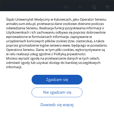
EN
PL
Śląski Uniwersytet Medyczny w Katowicach, jako Operator Serwisu
annales.sum.edu.pl, przetwarza dane osobowe zbierane podczas
odwiedzania Serwisu. Realizacja funkcji pozyskiwania informacji o
Użytkownikach i ich zachowaniu odbywa się poprzez dobrowolnie
wprowadzone w formularzach informacje, zapisywanie w
urządzeniach końcowych plików cookies (tzw. ciasteczka), a także
poprzez gromadzenie logów serwera www, będącego w posiadaniu
Autor
Katarzyna Wilewska
Operatora Serwisu. Dane, w tym pliki cookies, wykorzystywane są
w celu realizacji usług zgodnie z Polityką prywatności.
Możesz wyrazić zgodę na przetwarzanie danych w tych celach,
odmówić zgody lub uzyskać dostęp do bardziej szczegółowych
Dyspraksja w zespole Downa – aspekt
informacji.
neurorozwojowy
Zgadzam się
Iwona Doroniewicz
,
Jacek Durmała
,
Małgorzata Matyja
,
Andrzej
Myśliwiec
,
Krzysztof Suszyński
,
Stanisław J. Kwiek
,
Katarzyna Wilewska
Ann. Acad. Med. Siles. 2014;68
Nie zgadzam się
Artykuł
(PDF)
Dowiedz się więcej