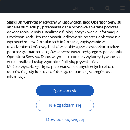
EN
PL
Śląski Uniwersytet Medyczny w Katowicach, jako Operator Serwisu
annales.sum.edu.pl, przetwarza dane osobowe zbierane podczas
odwiedzania Serwisu. Realizacja funkcji pozyskiwania informacji o
Użytkownikach i ich zachowaniu odbywa się poprzez dobrowolnie
wprowadzone w formularzach informacje, zapisywanie w
urządzeniach końcowych plików cookies (tzw. ciasteczka), a także
poprzez gromadzenie logów serwera www, będącego w posiadaniu
Autor
Krystyna Pawlas
Operatora Serwisu. Dane, w tym pliki cookies, wykorzystywane są
w celu realizacji usług zgodnie z Polityką prywatności.
Możesz wyrazić zgodę na przetwarzanie danych w tych celach,
Rozpowszechnienie problemów okulistycznych
odmówić zgody lub uzyskać dostęp do bardziej szczegółowych
wśród nałogowych palaczy papierosów
informacji.
Piotr Gać
,
Dariusz Karp
,
Paweł Gać
,
Marcin Zawadzki
,
Rafał Poręba
,
Zgadzam się
Krystyna Pawlas
Ann. Acad. Med. Siles. 2009;63:65-71
Nie zgadzam się
Streszczenie
Artykuł
(PDF)
Dowiedz się więcej
Znajomość prawidłowych wartości tętna w