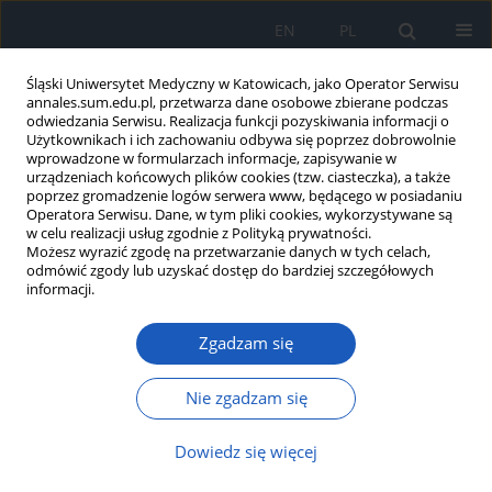
EN
PL
Śląski Uniwersytet Medyczny w Katowicach, jako Operator Serwisu
annales.sum.edu.pl, przetwarza dane osobowe zbierane podczas
odwiedzania Serwisu. Realizacja funkcji pozyskiwania informacji o
Użytkownikach i ich zachowaniu odbywa się poprzez dobrowolnie
wprowadzone w formularzach informacje, zapisywanie w
urządzeniach końcowych plików cookies (tzw. ciasteczka), a także
poprzez gromadzenie logów serwera www, będącego w posiadaniu
Autor
Martyna Łopatecka
Operatora Serwisu. Dane, w tym pliki cookies, wykorzystywane są
w celu realizacji usług zgodnie z Polityką prywatności.
Możesz wyrazić zgodę na przetwarzanie danych w tych celach,
odmówić zgody lub uzyskać dostęp do bardziej szczegółowych
Obraz kliniczny celiakii u dzieci
informacji.
hospitalizowanych w Klinice Pediatrii Śląskiego
Uniwersytetu Medycznego w Katowicach w latach
Zgadzam się
2003-2008
Nie zgadzam się
Martyna Łopatecka
,
Ewelina Stawicka-Ociepka
,
Justyna Pyziak
,
Sabina
Więcek
Ann. Acad. Med. Siles. 2011;65
Dowiedz się więcej
Artykuł
(PDF)