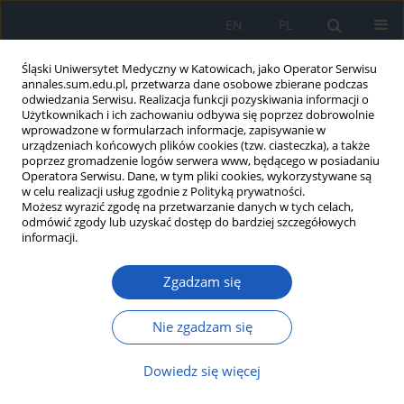
EN
PL
Śląski Uniwersytet Medyczny w Katowicach, jako Operator Serwisu
annales.sum.edu.pl, przetwarza dane osobowe zbierane podczas
odwiedzania Serwisu. Realizacja funkcji pozyskiwania informacji o
Użytkownikach i ich zachowaniu odbywa się poprzez dobrowolnie
wprowadzone w formularzach informacje, zapisywanie w
urządzeniach końcowych plików cookies (tzw. ciasteczka), a także
poprzez gromadzenie logów serwera www, będącego w posiadaniu
Autor
Natalia Lekston
Operatora Serwisu. Dane, w tym pliki cookies, wykorzystywane są
w celu realizacji usług zgodnie z Polityką prywatności.
Możesz wyrazić zgodę na przetwarzanie danych w tych celach,
odmówić zgody lub uzyskać dostęp do bardziej szczegółowych
Od nitki do kłębka, od kłębka do nitki:
informacji.
złożony przypadek przetrwałej lewej
żyły głównej górnej
Zgadzam się
Julia Dołęga
,
Natalia Lekston
,
Karolina Krzywiecka
,
Aleksandra
Machnik
,
Katarzyna Mizia-Stec
Nie zgadzam się
Ann. Acad. Med. Siles. 2025;79:24-28
DOI
:
https://doi.org/10.18794/aams/197075
Dowiedz się więcej
Streszczenie
Artykuł
(PDF)