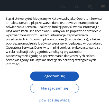
EN
PL
Śląski Uniwersytet Medyczny w Katowicach, jako Operator Serwisu
annales.sum.edu.pl, przetwarza dane osobowe zbierane podczas
odwiedzania Serwisu. Realizacja funkcji pozyskiwania informacji o
Użytkownikach i ich zachowaniu odbywa się poprzez dobrowolnie
wprowadzone w formularzach informacje, zapisywanie w
urządzeniach końcowych plików cookies (tzw. ciasteczka), a także
poprzez gromadzenie logów serwera www, będącego w posiadaniu
Autor
Nikodem Świderski
Operatora Serwisu. Dane, w tym pliki cookies, wykorzystywane są
w celu realizacji usług zgodnie z Polityką prywatności.
Możesz wyrazić zgodę na przetwarzanie danych w tych celach,
odmówić zgody lub uzyskać dostęp do bardziej szczegółowych
Dopaminowa patogeneza majaczenia – przegląd
informacji.
dopaminergicznych metod terapeutycznych w
leczeniu i prewencji delirium
Zgadzam się
Nikodem Świderski
,
Anna Bielecka-Wajdman
Nie zgadzam się
Ann. Acad. Med. Siles. 2026;80:113-123
DOI
:
https://doi.org/10.18794/aams/211947
Dowiedz się więcej
Streszczenie
Artykuł
(PDF)