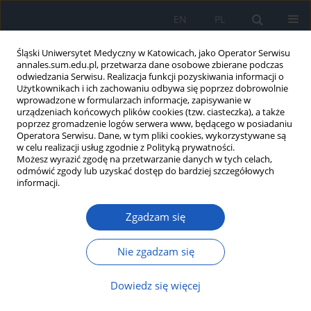
EN
PL
Śląski Uniwersytet Medyczny w Katowicach, jako Operator Serwisu
annales.sum.edu.pl, przetwarza dane osobowe zbierane podczas
odwiedzania Serwisu. Realizacja funkcji pozyskiwania informacji o
Użytkownikach i ich zachowaniu odbywa się poprzez dobrowolnie
wprowadzone w formularzach informacje, zapisywanie w
urządzeniach końcowych plików cookies (tzw. ciasteczka), a także
poprzez gromadzenie logów serwera www, będącego w posiadaniu
Autor
Paula Szumniak
Operatora Serwisu. Dane, w tym pliki cookies, wykorzystywane są
w celu realizacji usług zgodnie z Polityką prywatności.
Możesz wyrazić zgodę na przetwarzanie danych w tych celach,
odmówić zgody lub uzyskać dostęp do bardziej szczegółowych
Poziom akceptacji choroby i jej
informacji.
związek z jakością życia pacjentów z
padaczką
Zgadzam się
Michał Rychlicki
,
Magdalena Babuśka-Roczniak
,
Barbara Brodziak-
Dopierała
,
Agnieszka Świcińska
,
Magdalena Wojtanowska-Kaczka
,
Nie zgadzam się
Paula Szumniak
,
Wojciech Roczniak
Ann. Acad. Med. Siles. 2025;79:106-114
Dowiedz się więcej
DOI
:
https://doi.org/10.18794/aams/200012