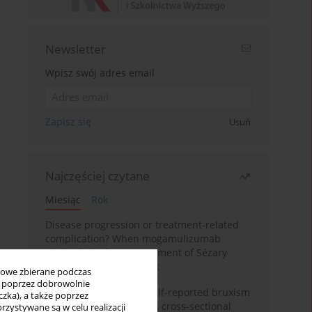
Newsletter
Wpisz swój adres email
Zapisz się
Usuń
Najczęściej czytane
Miesiąc
Rok
Disease progression or treatment-related
complication? When mogamulizumab
misleads in the management of Sézary
syndrome: A case report
bowe zbierane podczas
ię poprzez dobrowolnie
Personality traits and self-reported bruxism
zka), a także poprzez
in university students: A cross-sectional
zystywane są w celu realizacji