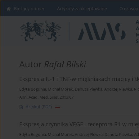
Bieżący numer
Artykuły zaakceptowane
O czasop
Autor
Rafał Bilski
Ekspresja IL-1 i TNF-w mięśniakach macicy i 
Edyta Bogunia
,
Michał Morek
,
Danuta Plewka
,
Andrzej Plewka
,
Pi
Ann. Acad. Med. Siles. 2013;67
Artykuł
(PDF)
Ekspresja czynnika VEGF i receptora R1 w mi
Edyta Bogunia
,
Michał Morek
,
Andrzej Plewka
,
Danuta Plewka
,
Ad