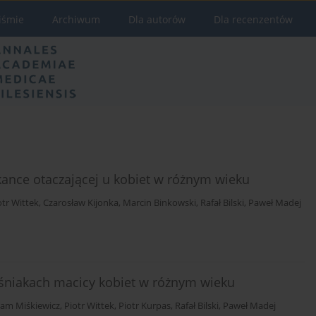
iśmie
Archiwum
Dla autorów
Dla recenzentów
tkance otaczającej u kobiet w różnym wieku
otr Wittek
,
Czarosław Kijonka
,
Marcin Binkowski
,
Rafał Bilski
,
Paweł Madej
ęśniakach macicy kobiet w różnym wieku
am Miśkiewicz
,
Piotr Wittek
,
Piotr Kurpas
,
Rafał Bilski
,
Paweł Madej