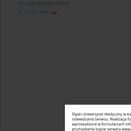
Ann. Acad. Med. Siles. 2013;67
Artykuł
(PDF)
Śląski Uniwersytet Medyczny w Ka
odwiedzania Serwisu. Realizacja 
wprowadzone w formularzach infor
gromadzenie logów serwera www, b