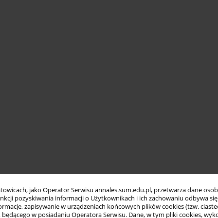
towicach, jako Operator Serwisu annales.sum.edu.pl, przetwarza dane oso
funkcji pozyskiwania informacji o Użytkownikach i ich zachowaniu odbywa s
macje, zapisywanie w urządzeniach końcowych plików cookies (tzw. ciastec
ędącego w posiadaniu Operatora Serwisu. Dane, w tym pliki cookies, wykor