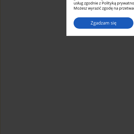
usług zgodnie z Polityką prywatno
Możesz wyrazić zgodę na przetwar
Zgadzam się