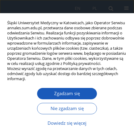
EN
PL
Śląski Uniwersytet Medyczny w Katowicach, jako Operator Serwisu
annales.sum.edu.pl, przetwarza dane osobowe zbierane podczas
odwiedzania Serwisu. Realizacja funkcji pozyskiwania informacji o
Użytkownikach i ich zachowaniu odbywa się poprzez dobrowolnie
wprowadzone w formularzach informacje, zapisywanie w
urządzeniach końcowych plików cookies (tzw. ciasteczka), a także
poprzez gromadzenie logów serwera www, będącego w posiadaniu
2017 vol. 71
Operatora Serwisu. Dane, w tym pliki cookies, wykorzystywane są
w celu realizacji usług zgodnie z Polityką prywatności.
Możesz wyrazić zgodę na przetwarzanie danych w tych celach,
odmówić zgody lub uzyskać dostęp do bardziej szczegółowych
informacji.
Ocena niskorosłości dzieci
Zgadzam się
dializowanych w latach 2000–
2016 – doświadczenie jednego
Nie zgadzam się
ośrodka
Dowiedz się więcej