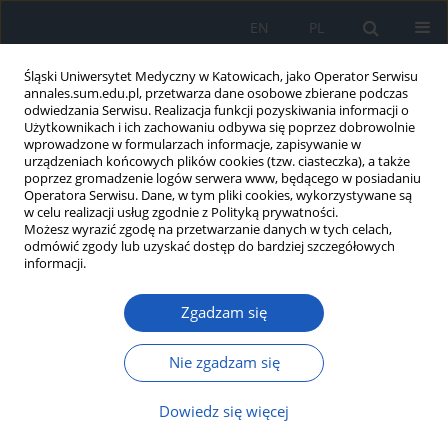
EN
PL
Śląski Uniwersytet Medyczny w Katowicach, jako Operator Serwisu
annales.sum.edu.pl, przetwarza dane osobowe zbierane podczas
odwiedzania Serwisu. Realizacja funkcji pozyskiwania informacji o
Użytkownikach i ich zachowaniu odbywa się poprzez dobrowolnie
wprowadzone w formularzach informacje, zapisywanie w
urządzeniach końcowych plików cookies (tzw. ciasteczka), a także
poprzez gromadzenie logów serwera www, będącego w posiadaniu
2017 vol. 71
Operatora Serwisu. Dane, w tym pliki cookies, wykorzystywane są
w celu realizacji usług zgodnie z Polityką prywatności.
Możesz wyrazić zgodę na przetwarzanie danych w tych celach,
odmówić zgody lub uzyskać dostęp do bardziej szczegółowych
informacji.
Ocena przyrostu całkowitej
Zgadzam się
objętości nerek u dzieci i
młodych dorosłych z
Nie zgadzam się
wielotorbielowatością nerek o
Dowiedz się więcej