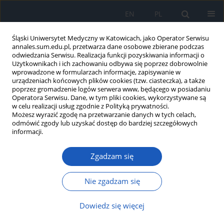
EN
PL
Śląski Uniwersytet Medyczny w Katowicach, jako Operator Serwisu
annales.sum.edu.pl, przetwarza dane osobowe zbierane podczas
odwiedzania Serwisu. Realizacja funkcji pozyskiwania informacji o
Użytkownikach i ich zachowaniu odbywa się poprzez dobrowolnie
wprowadzone w formularzach informacje, zapisywanie w
urządzeniach końcowych plików cookies (tzw. ciasteczka), a także
poprzez gromadzenie logów serwera www, będącego w posiadaniu
2018 vol. 72
Operatora Serwisu. Dane, w tym pliki cookies, wykorzystywane są
w celu realizacji usług zgodnie z Polityką prywatności.
Możesz wyrazić zgodę na przetwarzanie danych w tych celach,
odmówić zgody lub uzyskać dostęp do bardziej szczegółowych
informacji.
Potencjał e- i m-zdrowia oraz
Zgadzam się
sprofilowanego do potrzeb i
oczekiwań płci podejścia w
Nie zgadzam się
bardziej efektywnej edukacji
Dowiedz się więcej