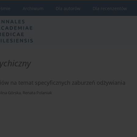
iśmie
Archiwum
Dla autorów
Dla recenzentów
sychiczny
ów na temat specyficznych zaburzeń odżywiania
lina Górska
,
Renata Polaniak