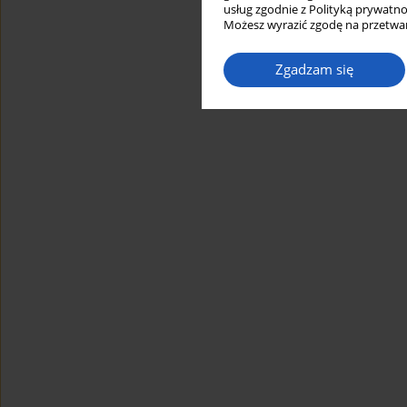
usług zgodnie z Polityką prywatno
Możesz wyrazić zgodę na przetwar
Zgadzam się