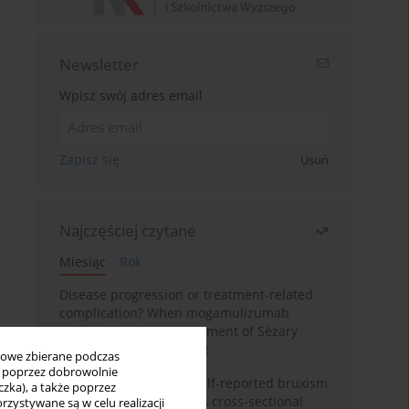
Newsletter
Wpisz swój adres email
Zapisz się
Usuń
Najczęściej czytane
Miesiąc
Rok
Disease progression or treatment-related
complication? When mogamulizumab
misleads in the management of Sézary
syndrome: A case report
bowe zbierane podczas
ię poprzez dobrowolnie
Personality traits and self-reported bruxism
zka), a także poprzez
in university students: A cross-sectional
zystywane są w celu realizacji