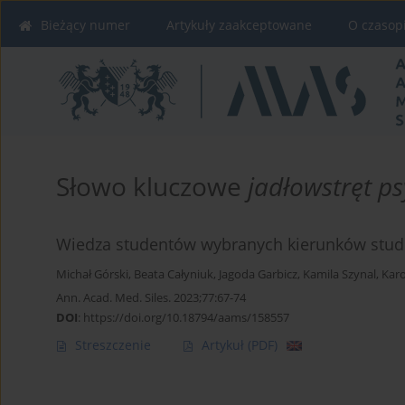
Bieżący numer
Artykuły zaakceptowane
O czasop
Słowo kluczowe
jadłowstręt p
Wiedza studentów wybranych kierunków studi
Michał Górski
,
Beata Całyniuk
,
Jagoda Garbicz
,
Kamila Szynal
,
Karo
Ann. Acad. Med. Siles. 2023;77:67-74
DOI
:
https://doi.org/10.18794/aams/158557
Streszczenie
Artykuł
(PDF)