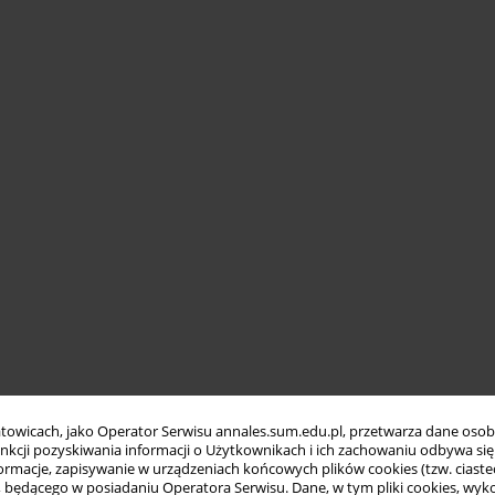
towicach, jako Operator Serwisu annales.sum.edu.pl, przetwarza dane oso
funkcji pozyskiwania informacji o Użytkownikach i ich zachowaniu odbywa s
macje, zapisywanie w urządzeniach końcowych plików cookies (tzw. ciastec
ędącego w posiadaniu Operatora Serwisu. Dane, w tym pliki cookies, wykor