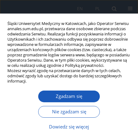
EN
PL
Śląski Uniwersytet Medyczny w Katowicach, jako Operator Serwisu
annales.sum.edu.pl, przetwarza dane osobowe zbierane podczas
odwiedzania Serwisu. Realizacja funkcji pozyskiwania informacji o
Użytkownikach i ich zachowaniu odbywa się poprzez dobrowolnie
wprowadzone w formularzach informacje, zapisywanie w
urządzeniach końcowych plików cookies (tzw. ciasteczka), a także
poprzez gromadzenie logów serwera www, będącego w posiadaniu
Słowo kluczowe
kosmetyki
Operatora Serwisu. Dane, w tym pliki cookies, wykorzystywane są
w celu realizacji usług zgodnie z Polityką prywatności.
Możesz wyrazić zgodę na przetwarzanie danych w tych celach,
odmówić zgody lub uzyskać dostęp do bardziej szczegółowych
Częstość występowania reakcji niepożądanych po
informacji.
użyciu kosmetyków wśród studentek Śląskiego
Uniwersytetu Medycznego w Katowicach
Zgadzam się
Danuta Wiechuła
,
Jagoda Szybiak
Nie zgadzam się
Ann. Acad. Med. Siles. 2014;68
Streszczenie
Artykuł
(PDF)
Dowiedz się więcej