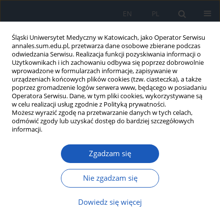
EN
PL
Śląski Uniwersytet Medyczny w Katowicach, jako Operator Serwisu
annales.sum.edu.pl, przetwarza dane osobowe zbierane podczas
odwiedzania Serwisu. Realizacja funkcji pozyskiwania informacji o
Użytkownikach i ich zachowaniu odbywa się poprzez dobrowolnie
wprowadzone w formularzach informacje, zapisywanie w
urządzeniach końcowych plików cookies (tzw. ciasteczka), a także
poprzez gromadzenie logów serwera www, będącego w posiadaniu
Słowo kluczowe
medycyna pracy
Operatora Serwisu. Dane, w tym pliki cookies, wykorzystywane są
w celu realizacji usług zgodnie z Polityką prywatności.
Możesz wyrazić zgodę na przetwarzanie danych w tych celach,
odmówić zgody lub uzyskać dostęp do bardziej szczegółowych
Uwarunkowania rozwoju telemedycyny w
informacji.
systemie ochrony zdrowia
Zgadzam się
Beata Sarecka-Hujar
,
Aneta Ostróżka-Cieślik
,
Anna Banyś
Ann. Acad. Med. Siles. 2016;70:214-219
Nie zgadzam się
DOI
:
https://doi.org/10.18794/aams/63726
Streszczenie
Artykuł
(PDF)
Dowiedz się więcej