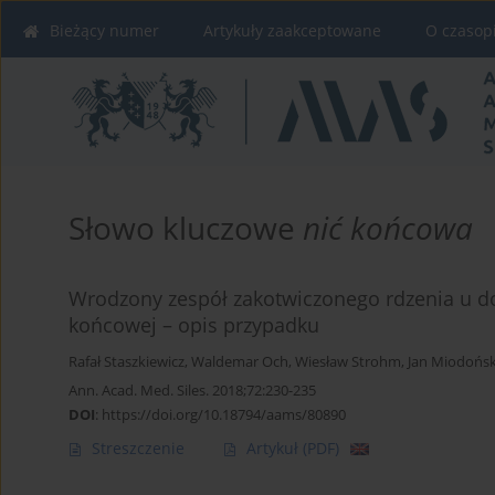
Bieżący numer
Artykuły zaakceptowane
O czasop
Słowo kluczowe
nić końcowa
Wrodzony zespół zakotwiczonego rdzenia u do
końcowej – opis przypadku
Rafał Staszkiewicz
,
Waldemar Och
,
Wiesław Strohm
,
Jan Miodońsk
Ann. Acad. Med. Siles. 2018;72:230-235
DOI
:
https://doi.org/10.18794/aams/80890
Streszczenie
Artykuł
(PDF)