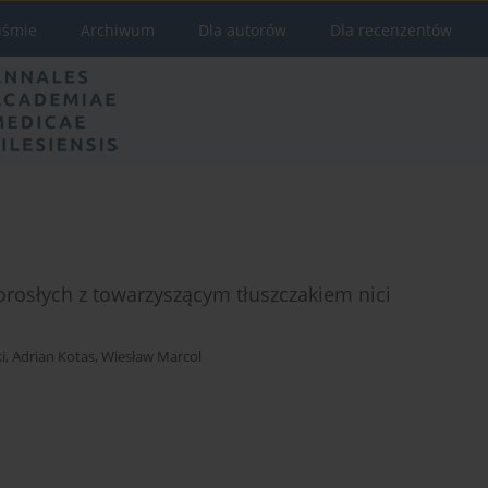
iśmie
Archiwum
Dla autorów
Dla recenzentów
rosłych z towarzyszącym tłuszczakiem nici
i
,
Adrian Kotas
,
Wiesław Marcol