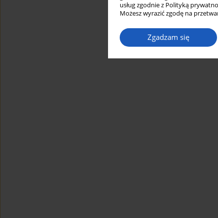
usług zgodnie z Polityką prywatno
Możesz wyrazić zgodę na przetwar
Zgadzam się