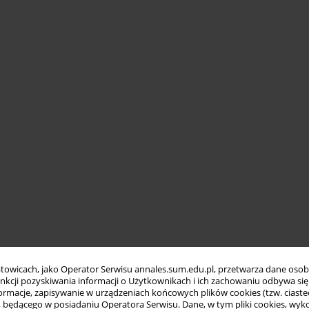
towicach, jako Operator Serwisu annales.sum.edu.pl, przetwarza dane oso
funkcji pozyskiwania informacji o Użytkownikach i ich zachowaniu odbywa s
macje, zapisywanie w urządzeniach końcowych plików cookies (tzw. ciastec
ędącego w posiadaniu Operatora Serwisu. Dane, w tym pliki cookies, wykor