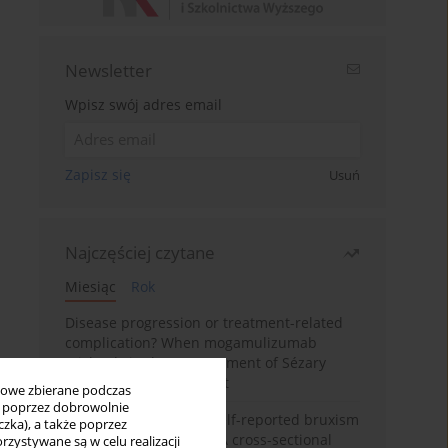
Newsletter
Wpisz swój adres email
Zapisz się
Usuń
Najczęściej czytane
Miesiąc
Rok
Disease progression or treatment-related
complication? When mogamulizumab
misleads in the management of Sézary
syndrome: A case report
bowe zbierane podczas
ię poprzez dobrowolnie
Personality traits and self-reported bruxism
zka), a także poprzez
in university students: A cross-sectional
zystywane są w celu realizacji