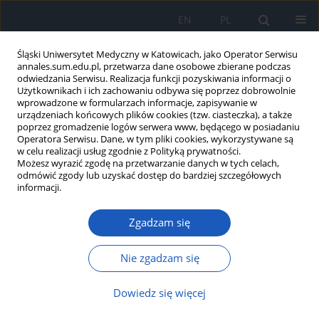
EN
PL
Śląski Uniwersytet Medyczny w Katowicach, jako Operator Serwisu
annales.sum.edu.pl, przetwarza dane osobowe zbierane podczas
odwiedzania Serwisu. Realizacja funkcji pozyskiwania informacji o
Użytkownikach i ich zachowaniu odbywa się poprzez dobrowolnie
wprowadzone w formularzach informacje, zapisywanie w
urządzeniach końcowych plików cookies (tzw. ciasteczka), a także
poprzez gromadzenie logów serwera www, będącego w posiadaniu
Słowo kluczowe
ocena funkcji
Operatora Serwisu. Dane, w tym pliki cookies, wykorzystywane są
w celu realizacji usług zgodnie z Polityką prywatności.
płytek krwi
Możesz wyrazić zgodę na przetwarzanie danych w tych celach,
odmówić zgody lub uzyskać dostęp do bardziej szczegółowych
informacji.
Metoda agregacji impedancyjnej w ocenie funkcji
Zgadzam się
płytek krwi – czy tylko dla kardiologów?
Adrianna Spałek
,
Michał Żorniak
,
Tadeusz F. Krzemiński
Nie zgadzam się
Ann. Acad. Med. Siles. 2016;70:66-72
DOI
:
https://doi.org/10.18794/aams/59505
Dowiedz się więcej
Streszczenie
Artykuł
(PDF)