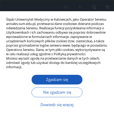
EN
PL
Śląski Uniwersytet Medyczny w Katowicach, jako Operator Serwisu
annales.sum.edu.pl, przetwarza dane osobowe zbierane podczas
odwiedzania Serwisu. Realizacja funkcji pozyskiwania informacji o
Użytkownikach i ich zachowaniu odbywa się poprzez dobrowolnie
wprowadzone w formularzach informacje, zapisywanie w
urządzeniach końcowych plików cookies (tzw. ciasteczka), a także
poprzez gromadzenie logów serwera www, będącego w posiadaniu
Słowo kluczowe
osteodystrofia
Operatora Serwisu. Dane, w tym pliki cookies, wykorzystywane są
w celu realizacji usług zgodnie z Polityką prywatności.
nerkowa
Możesz wyrazić zgodę na przetwarzanie danych w tych celach,
odmówić zgody lub uzyskać dostęp do bardziej szczegółowych
informacji.
Rola osteoprotegeryny w patogenezie zaburzeń
Zgadzam się
gospodarki wapniowo-fosforanowej i
metabolizmu kostnego w przewlekłej chorobie
nerek
Nie zgadzam się
Marzena Żelaźnicka–Wilk
,
Jarosław Wajda
,
Magdalena Olszanecka-
Dowiedz się więcej
Glinianowicz
,
Jerzy Chudek
Ann. Acad. Med. Siles. 2014;68