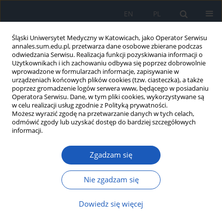
EN
PL
Śląski Uniwersytet Medyczny w Katowicach, jako Operator Serwisu
annales.sum.edu.pl, przetwarza dane osobowe zbierane podczas
odwiedzania Serwisu. Realizacja funkcji pozyskiwania informacji o
Użytkownikach i ich zachowaniu odbywa się poprzez dobrowolnie
wprowadzone w formularzach informacje, zapisywanie w
urządzeniach końcowych plików cookies (tzw. ciasteczka), a także
poprzez gromadzenie logów serwera www, będącego w posiadaniu
Słowo kluczowe
przepuklina
Operatora Serwisu. Dane, w tym pliki cookies, wykorzystywane są
w celu realizacji usług zgodnie z Polityką prywatności.
oponowo-rdzeniowa z
Możesz wyrazić zgodę na przetwarzanie danych w tych celach,
odmówić zgody lub uzyskać dostęp do bardziej szczegółowych
tłuszczakiem
informacji.
Zgadzam się
Wrodzony zespół zakotwiczonego rdzenia u
dorosłych z towarzyszącym tłuszczakiem nici
Nie zgadzam się
końcowej – opis przypadku
Rafał Staszkiewicz
,
Waldemar Och
,
Wiesław Strohm
,
Jan Miodoński
,
Dowiedz się więcej
Adrian Kotas
,
Wiesław Marcol