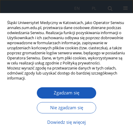
EN
PL
Śląski Uniwersytet Medyczny w Katowicach, jako Operator Serwisu
annales.sum.edu.pl, przetwarza dane osobowe zbierane podczas
odwiedzania Serwisu. Realizacja funkcji pozyskiwania informacji o
Użytkownikach i ich zachowaniu odbywa się poprzez dobrowolnie
wprowadzone w formularzach informacje, zapisywanie w
urządzeniach końcowych plików cookies (tzw. ciasteczka), a także
poprzez gromadzenie logów serwera www, będącego w posiadaniu
Słowo kluczowe
skaza
Operatora Serwisu. Dane, w tym pliki cookies, wykorzystywane są
w celu realizacji usług zgodnie z Polityką prywatności.
krwotoczna
Możesz wyrazić zgodę na przetwarzanie danych w tych celach,
odmówić zgody lub uzyskać dostęp do bardziej szczegółowych
informacji.
Samoistny duży krwiak mięśnia
Zgadzam się
prostego brzucha jako powikłanie
osoczowych zaburzeń krzepnięcia u
32-letniego mężczyzny z marskością
Nie zgadzam się
wątroby w stadium terminalnym
Dowiedz się więcej
Grzegorz K. Jakubiak
,
Mikołaj Pietrzak
,
Agata Stanek
,
Grzegorz Cieślar
Ann. Acad. Med. Siles. 2024;78:282-286