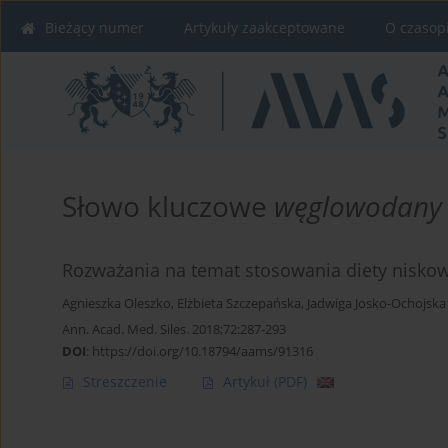
Bieżący numer
Artykuły zaakceptowane
O czasop
Słowo kluczowe
węglowodany
Rozważania na temat stosowania diety nisko
Agnieszka Oleszko
,
Elżbieta Szczepańska
,
Jadwiga Josko-Ochojska
Ann. Acad. Med. Siles. 2018;72:287-293
DOI
:
https://doi.org/10.18794/aams/91316
Streszczenie
Artykuł
(PDF)