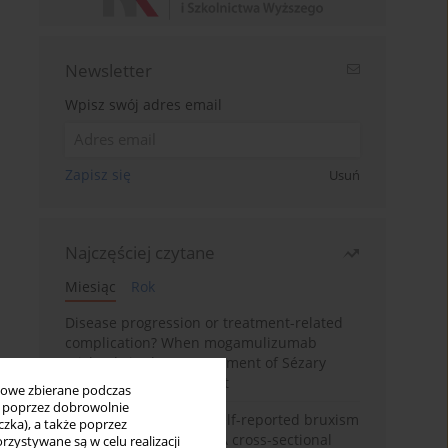
Newsletter
Wpisz swój adres email
Zapisz się
Usuń
Najczęściej czytane
Miesiąc
Rok
Disease progression or treatment-related
complication? When mogamulizumab
misleads in the management of Sézary
syndrome: A case report
bowe zbierane podczas
ię poprzez dobrowolnie
Personality traits and self-reported bruxism
zka), a także poprzez
in university students: A cross-sectional
zystywane są w celu realizacji