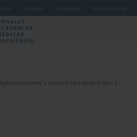
iśmie
Archiwum
Dla autorów
Dla recenzentów
węglowodanowej u chorych na cukrzycę typu 2