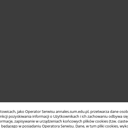
towicach, jako Operator Serwisu annales.sum.edu.pl, przetwarza dane oso
funkcji pozyskiwania informacji o Użytkownikach i ich zachowaniu odbywa s
macje, zapisywanie w urządzeniach końcowych plików cookies (tzw. ciastec
ędącego w posiadaniu Operatora Serwisu. Dane, w tym pliki cookies, wykor