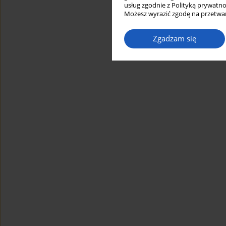
usług zgodnie z Polityką prywatno
Możesz wyrazić zgodę na przetwar
Zgadzam się