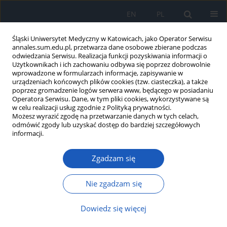
EN
PL
Śląski Uniwersytet Medyczny w Katowicach, jako Operator Serwisu
annales.sum.edu.pl, przetwarza dane osobowe zbierane podczas
odwiedzania Serwisu. Realizacja funkcji pozyskiwania informacji o
Użytkownikach i ich zachowaniu odbywa się poprzez dobrowolnie
wprowadzone w formularzach informacje, zapisywanie w
urządzeniach końcowych plików cookies (tzw. ciasteczka), a także
poprzez gromadzenie logów serwera www, będącego w posiadaniu
Autor
ANNA MICHALSKA-
Operatora Serwisu. Dane, w tym pliki cookies, wykorzystywane są
w celu realizacji usług zgodnie z Polityką prywatności.
BAŃKOWSKA
Możesz wyrazić zgodę na przetwarzanie danych w tych celach,
odmówić zgody lub uzyskać dostęp do bardziej szczegółowych
informacji.
Współwystępowanie łuszczycy z układowymi
Zgadzam się
chorobami metabolicznymi – problem
interdyscyplinarny
Nie zgadzam się
BENIAMIN OSKAR GRABAREK
,
ANNA MICHALSKA-BAŃKOWSKA
,
JAKUB
KRZACZYŃSKI
,
DOMINIKA WCISŁO-DZIADECKA
Dowiedz się więcej
Ann. Acad. Med. Siles. 2019;73:236-242
DOI
:
https://doi.org/10.18794/aams/105477