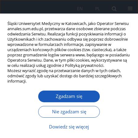
EN
PL
Śląski Uniwersytet Medyczny w Katowicach, jako Operator Serwisu
annales.sum.edu.pl, przetwarza dane osobowe zbierane podczas
odwiedzania Serwisu. Realizacja funkcji pozyskiwania informacji o
Użytkownikach i ich zachowaniu odbywa się poprzez dobrowolnie
wprowadzone w formularzach informacje, zapisywanie w
urządzeniach końcowych plików cookies (tzw. ciasteczka), a także
poprzez gromadzenie logów serwera www, będącego w posiadaniu
Autor
Agnieszka Kapinos-
Operatora Serwisu. Dane, w tym pliki cookies, wykorzystywane są
w celu realizacji usług zgodnie z Polityką prywatności.
Gorczyca
Możesz wyrazić zgodę na przetwarzanie danych w tych celach,
odmówić zgody lub uzyskać dostęp do bardziej szczegółowych
informacji.
Drgawki po zastosowaniu dezipraminy u
Zgadzam się
dziewięcioletniej dziewczynki z zespołem ADHD
Piotr Gorczyca
,
Agnieszka Kapinos-Gorczyca
,
Janusz Kwieciński
,
Nie zgadzam się
Krystyna Pierzchała
,
Robert T. Hese
,
Ryszard Brus
Ann. Acad. Med. Siles. 2010;64:91-93
Dowiedz się więcej
Streszczenie
Artykuł
(PDF)