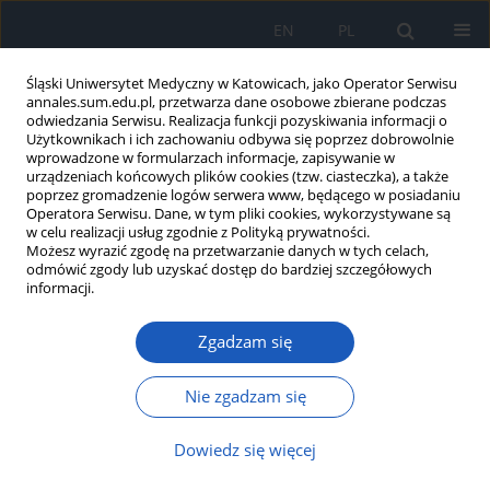
EN
PL
Śląski Uniwersytet Medyczny w Katowicach, jako Operator Serwisu
annales.sum.edu.pl, przetwarza dane osobowe zbierane podczas
odwiedzania Serwisu. Realizacja funkcji pozyskiwania informacji o
Użytkownikach i ich zachowaniu odbywa się poprzez dobrowolnie
wprowadzone w formularzach informacje, zapisywanie w
urządzeniach końcowych plików cookies (tzw. ciasteczka), a także
poprzez gromadzenie logów serwera www, będącego w posiadaniu
Autor
Agnieszka Piwowar
Operatora Serwisu. Dane, w tym pliki cookies, wykorzystywane są
w celu realizacji usług zgodnie z Polityką prywatności.
Możesz wyrazić zgodę na przetwarzanie danych w tych celach,
odmówić zgody lub uzyskać dostęp do bardziej szczegółowych
Wpływ wybranych ksenobiotyków pokarmowych
informacji.
– akrylamidu i azotanów – na właściwości
antyoksydacyjne osocza w warunkach in vivo
Zgadzam się
oraz ex vivo
Nie zgadzam się
Anna Rorbach-Dolata
,
Ewa Żurawska-Płaksej
,
Zofia Marchewka
,
Agnieszka Piwowar
Ann. Acad. Med. Siles. 2019;73:154-162
Dowiedz się więcej
DOI
:
https://doi.org/10.18794/aams/108959